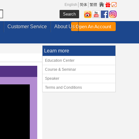
English
简体
繁體
Customer Service
About Us
Open An Account
Learn more
Education Center
Course & Seminar
Speaker
Terms and Conditions