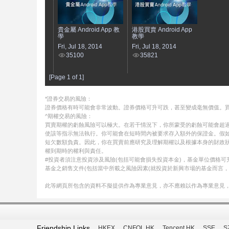
貴金屬 Android App 教
港股買賣 Android App
學
教學
Fri, Jul 18, 2014
Fri, Jul 18, 2014
35100
35821
[Page 1 of 1]
*證券交易的風險：
證券價格有時可能會非常波動。證券價格可升可跌，甚至變成毫無價值。
^期權交易的風險：
買賣期權的虧蝕風險可以極大。在若干情況下，你所蒙受的虧蝕可能會超過
使該等指示無法執行。你可能會在短時間內被要求存入額外的保證金。假
短欠數額負責。因此，你在買賣前應研究及理解期權以及根據本身的財政
權到期時的權利與責任。
#投資者須注意投資涉及風險(包括可能會損失投資本金)，基金單位價格
基金之銷售文件(包括當中所載之風險因素(就投資於新興市場的基金而言，
此等網頁所包含的資料不擬提供作為專業意見，亦不應賴以作為專業意見
Friendship Links
HKEX
CNFOL HK
Tencent HK
SSE
S