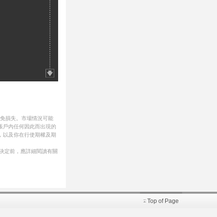
避免損失。市場情況可能
帳戶內任何因此而出現的
，以及你在行使期權及期
資決定前，應詳細閱讀有關
Top of Page