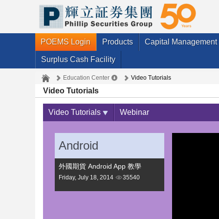
POEMS Login
Products
Capital Management
Surplus Cash Facility
Education Center
Video Tutorials
Video Tutorials
Video Tutorials
Webinar
Android
外國期貨 Android App 教學
Friday, July 18, 2014
35540