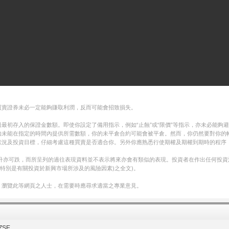
買賣證券未必一定能夠賺取利潤，反而可能會招致損失。
最初存入的保證金數額。即使你設定了備用指示，例如“止蝕”或“限價”等指示，亦未必能夠
如未能在指定的時間內提供所需數額，你的未平倉合約可能會被平倉。然而，你仍然要對你的
狀況及投資目標，仔細考慮這種買賣是否適合你。另外你應熟悉行使期權及期權到期時的程序
可升亦可跌，而所呈列的過往表現資料並不表示將來亦會有類似的表現。投資者在作出任何投
特別是有關投資於新興市場所涉及的風險因素)之全文)。
，瀏覽此等網頁之人士，在需要時應尋求適當之專業意見。
ZSE