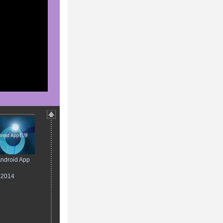
droid App
, 2014