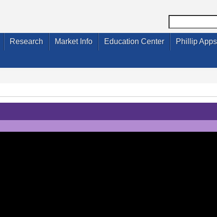
Research
Market Info
Education Center
Phillip Apps