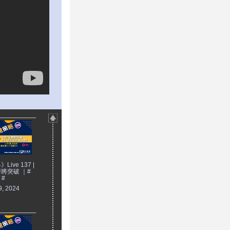
ive 137 |
將突破 ｜#
 #
9, 2024