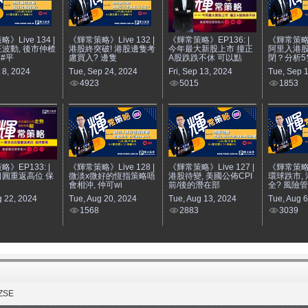
》Live 134 |
《輝常策略》Live 132 |
《輝常策略》EP136: |
《輝常策略》L
波動, 後市仲楂
港股終突破! 港股邊隻考
今年最大新股上市 撞正
阿里入港股
｜#平
慮買入? 邊隻
A股跌跌不休 可以點
閉？分析5
 8, 2024
Tue, Sep 24, 2024
Fri, Sep 13, 2024
Tue, Sep 
4923
5015
1853
》EP133: |
《輝常策略》Live 128 |
《輝常策略》Live 127 |
《輝常策略》L
圓重返高位 保
微淡x微好的恆指策略唔
港股待變, 美國公佈CPI
環球跌市,
會相沖, 仲可wi
前/後的潛在部
全? 風險管
g 22, 2024
Tue, Aug 20, 2024
Tue, Aug 13, 2024
Tue, Aug 6
1568
2883
3039
ZSE