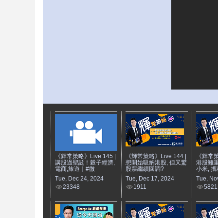
《輝常策略》Live 145 |
《輝常策略》Live 144 |
《輝常策略
講股過聖誕！穀子經濟,
想開始吸納港股, 但又驚
港股難重
電商,旅遊｜#微
股票繼續回調?
小米, 攜
Tue, Dec 24, 2024
Tue, Dec 17, 2024
Tue, No
23348
1911
5821