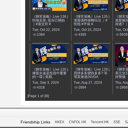
《輝常策略》Live 136 |
《輝常策略》Live 135 |
《輝常策略
拒做韭菜, 從自己開始
港股係時候轉玩法 ｜#
港股瘋狂
｜#港交所 #
恆指 #平保 #
得過? 
Tue, Oct 22, 2024
Tue, Oct 15, 2024
Tue, Oct
2384
4395
5939
《輝常策略》Live 130 |
《輝常策略》Live 129 |
《輝常策略
揀股永遠是投資中重要
買拼多多變跌多多? 等
美元兌日
的一環 | 美期,
埋英偉達(NVDA
持警惕
Tue, Sep 3, 2024
Tue, Aug 27, 2024
Thu, Au
4318
2894
2868
[Page 1 of 38]
Friendship Links
HKEX
CNFOL HK
Tencent HK
SSE
S