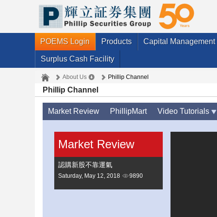
POEMS Login
Products
Capital Management
Surplus Cash Facility
About Us
Phillip Channel
Phillip Channel
Market Review
PhillipMart
Video Tutorials
Market Review
認購新股不靠運氣
Saturday, May 12, 2018
9890