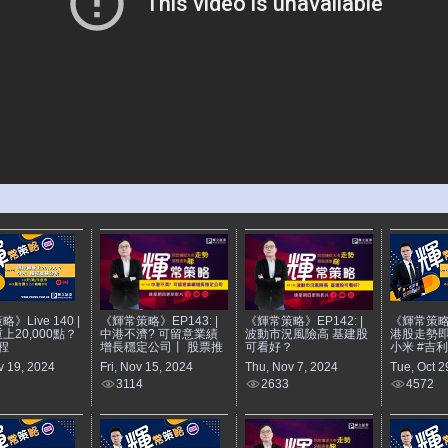
》Live 140 |
《輝常策略》EP143: |
《輝常策略》EP142: |
《輝常策略》L
上20,000點？
中港不濟? 可留意業績
波動市況風險高 基建股
港股走勢即
程
增長穩定公司丨 股票推
可看好？
小米 #吉利
v 19, 2024
Fri, Nov 15, 2024
Thu, Nov 7, 2024
Tue, Oct 2
3114
2633
4572