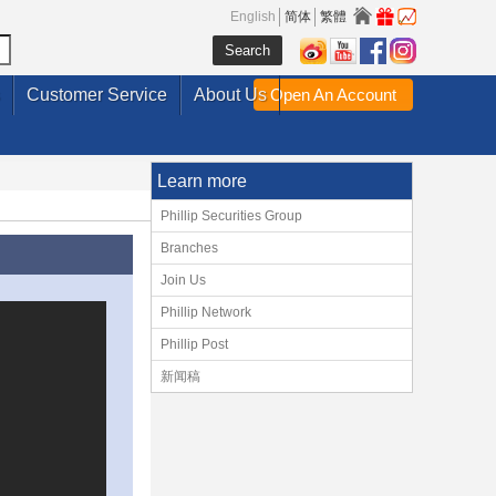
English
简体
繁體
Customer Service
About Us
Open An Account
Learn more
Phillip Securities Group
Branches
Join Us
Phillip Network
Phillip Post
新闻稿