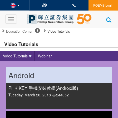
🎁
📞
POEMS Login
Toggle
navigation
Education Center
Video Tutorials
Video Tutorials
Video Tutorials
Webinar
Android
PHK KEY 手機安裝教學(Android版)
Tuesday, March 20, 2018
244052