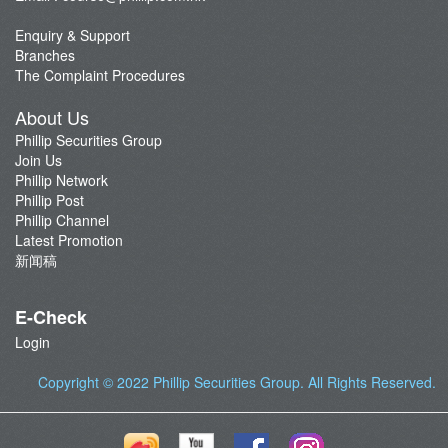
Enquiry & Support
Branches
The Complaint Procedures
About Us
Phillip Securities Group
Join Us
Phillip Network
Phillip Post
Phillip Channel
Latest Promotion
新闻稿
E-Check
Login
Copyright © 2022
Phillip Securities Group
. All Rights Reserved.