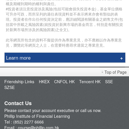
權及期權到期時的權利與責任。
#投資者須注意投資涉及風險(包括可能會損失投資本金)，基金單位價格
可升亦可跌，而所呈列的過往表現資料並不表示將來亦會有類似的表
現。投資者在作出任何投資決定前，應詳細閱讀有關基金之銷售文件(包
括當中所載之風險因素(就投資於新興市場的基金而言，特別是有關投資
於新興市場所涉及的風險因素)之全文)。
此等網頁所包含的資料不擬提供作為專業意見，亦不應賴以作為專業意
見，瀏覽此等網頁之人士，在需要時應尋求適當之專業意見。
Learn more
Education Center
Top of Page
Course & Seminar
Friendship Links
HKEX
CNFOL HK
Tencent HK
SSE
Speaker
SZSE
Terms and Conditions
Contact Us
Please contact your account executive or call us now.
Phillip Institute of Financial Learning
Tel : (852) 2277 6666
Email :
course@phillip.com.hk