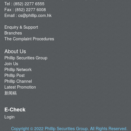
Tel : (852) 2277 6555
Fax : (852) 2277 6008
Email :
cs@phillip.com.hk
Enquiry & Support
Branches
The Complaint Procedures
About Us
Phillip Securities Group
Join Us
Phillip Network
Phillip Post
Phillip Channel
Latest Promotion
新闻稿
E-Check
Login
Copyright © 2022
Phillip Securities Group
. All Rights Reserved.