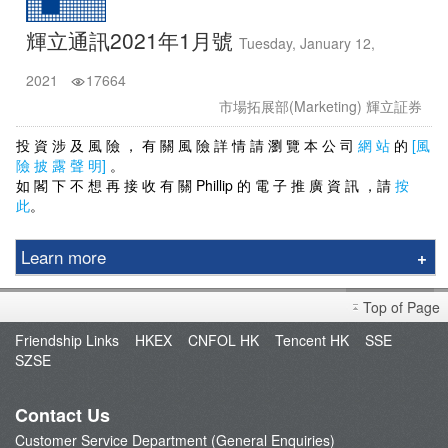
輝立通訊2021年1月號
Tuesday, January 12,
2021
17664
市場拓展部(Marketing) 輝立証券
投 資 涉 及 風 險 ， 有 關 風 險 詳 情 請 瀏 覽 本 公 司
網 站
的
[風
險 披 露 聲 明]
。
如 閣 下 不 想 再 接 收 有 關 Phillip 的 電 子 推 廣 資 訊 ，請
按
此
。
Learn more
Phillip Securities Group
Top of Page
Branches
Friendship Links
HKEX
CNFOL HK
Tencent HK
SSE
Join Us
SZSE
Phillip Network
Phillip Channel
Contact Us
新闻稿
Customer Service Department (General Enquiries)