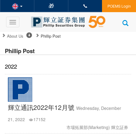
🎁
📞
POEMS Login
Toggle
navigation
About Us
Phillip Post
Phillip Post
2022
輝立通訊2022年12月號
Wednesday, December
21, 2022
17152
市場拓展部(Marketing) 輝立証券