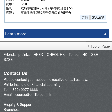
費用：
$ 50
優惠：
成功即場開戶，可享部份學費回贈 $ 50
講師：
葉勵生先生(輝立証券業務及市場經理)
Learn more
Education Center
Top of Page
Speaker
Friendship Links
HKEX
CNFOL HK
Tencent HK
SSE
Video Tutorials
SZSE
Terms and Conditions
Contact Us
Please contact your account executive or call us now.
Phillip Institute of Financial Learning
Tel : (852) 2277 6666
Email :
course@phillip.com.hk
Enquiry & Support
Branches