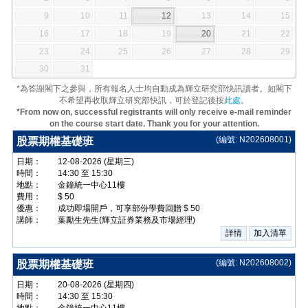
9
10
11
12
13
14
15
16
17
18
19
20
21
22
23
24
25
26
27
28
29
30
31
*為答謝閣下之參與，所有報名人士均自動成為輝立研究部快訊讀者。如閣下
不希望再收取輝立研究部快訊，可於登記後按
此處
。
*From now on, successful registrants will only receive e-mail reminder
on the course start date. Thank you for your attention.
(編號: N202608001)
股票期權基礎班
日期：
12-08-2026 (星期三)
時間：
14:30 至 15:30
地點：
金鐘統一中心11樓
費用：
$ 50
優惠：
成功即場開戶，可享部份學費回贈 $ 50
講師：
葉勵生先生(輝立証券業務及市場經理)
(編號: N202608002)
股票期權基礎班
日期：
20-08-2026 (星期四)
時間：
14:30 至 15:30
地點：
金鐘統一中心11樓