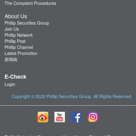
The Complaint Procedures
About Us
Phillip Securities Group
Join Us
Phillip Network
Phillip Post
Phillip Channel
Latest Promotion
新闻稿
E-Check
Login
Copyright © 2022
Phillip Securities Group
. All Rights Reserved.