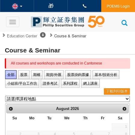
🎁
📞
POEMS Login
Toggle
navigation
Education Center
Course & Seminar
Course & Seminar
All courses and workshops are conducted in Cantonese
全部
股票
期權
期貨/外匯
股票掛鉤票據
基本/技術分析
小組班/平台工作坊
證券考試
系列課程
網上講座
下載列印版本
August
2026
Su
Mo
Tu
We
Th
Fr
Sa
1
2
3
4
5
6
7
8