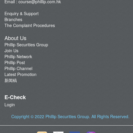
Email :
course@phillip.com.hk
Enquiry & Support
Branches
The Complaint Procedures
About Us
Phillip Securities Group
Join Us
Phillip Network
Phillip Post
Phillip Channel
Latest Promotion
新闻稿
E-Check
Login
Copyright © 2022
Phillip Securities Group
. All Rights Reserved.