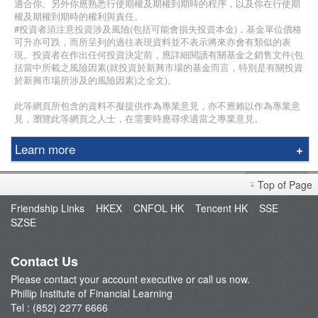
適合你。另外你應熟悉行使期權及期權到期時的程序，以及你在行使期
權及期權到期時的權利與責任。
#投資者須注意投資涉及風險(包括可能會損失投資本金)，基金單位價格
可升亦可跌，而所呈列的過往表現資料並不表示將來亦會有類似的表
現。投資者在作出任何投資決定前，應詳細閱讀有關基金之銷售文件(包
括當中所載之風險因素(就投資於新興市場的基金而言，特別是有關投資
於新興市場所涉及的風險因素)之全文)。
此等網頁所包含的資料不擬提供作為專業意見，亦不應賴以作為專業意
見，瀏覽此等網頁之人士，在需要時應尋求適當之專業意見。
Learn more
Education Center
Top of Page
Course & Seminar
Friendship Links
HKEX
CNFOL HK
Tencent HK
SSE
Speaker
SZSE
Terms and Conditions
Contact Us
Please contact your account executive or call us now.
Phillip Institute of Financial Learning
Tel : (852) 2277 6666