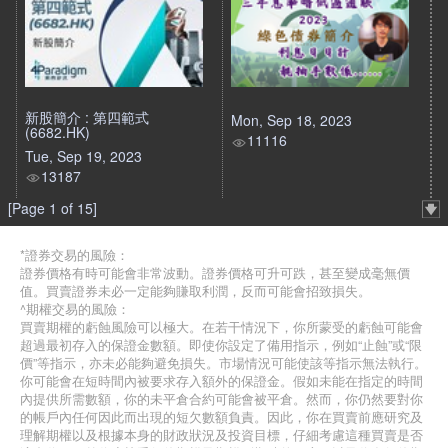
新股簡介 : 第四範式
Mon, Sep 18, 2023
(6682.HK)
11116
Tue, Sep 19, 2023
13187
[Page 1 of 15]
*證券交易的風險：
證券價格有時可能會非常波動。證券價格可升可跌，甚至變成毫無價
值。買賣證券未必一定能夠賺取利潤，反而可能會招致損失。
^期權交易的風險：
買賣期權的虧蝕風險可以極大。在若干情況下，你所蒙受的虧蝕可能會
超過最初存入的保證金數額。即使你設定了備用指示，例如“止蝕”或“限
價”等指示，亦未必能夠避免損失。市場情況可能使該等指示無法執行。
你可能會在短時間內被要求存入額外的保證金。假如未能在指定的時間
內提供所需數額，你的未平倉合約可能會被平倉。然而，你仍然要對你
的帳戶內任何因此而出現的短欠數額負責。因此，你在買賣前應研究及
理解期權以及根據本身的財政狀況及投資目標，仔細考慮這種買賣是否