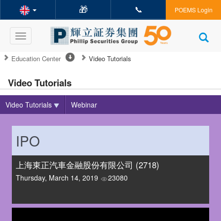
🎁
📞
POEMS Login
Toggle
navigation
Education Center
Video Tutorials
Video Tutorials
Video Tutorials
Webinar
IPO
上海東正汽車金融股份有限公司 (2718)
Thursday, March 14, 2019
23080