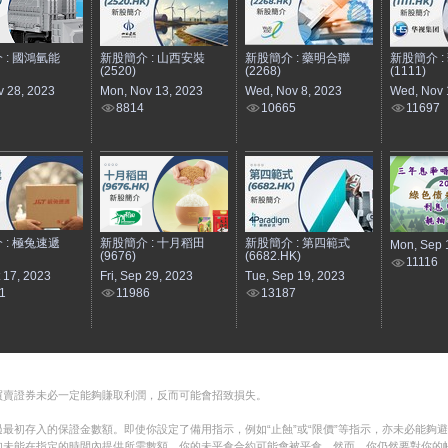
 : 國鴻氫能
新股簡介 : 山西安裝
新股簡介 : 藥明合聯
新股簡介 :
(2520)
(2268)
(1111)
v 28, 2023
Mon, Nov 13, 2023
Wed, Nov 8, 2023
Wed, Nov 
8814
10665
11697
 : 極兔速遞
新股簡介 : 十月稻田
新股簡介 : 第四範式
Mon, Sep 
(9676)
(6682.HK)
11116
t 17, 2023
Fri, Sep 29, 2023
Tue, Sep 19, 2023
1
11986
13187
買賣證券未必一定能夠賺取利潤，反而可能會招致損失。
最初存入的保證金數額。即使你設定了備用指示，例如“止蝕”或“限價”等指示，亦未必能夠
如未能在指定的時間內提供所需數額，你的未平倉合約可能會被平倉。然而，你仍然要對你的