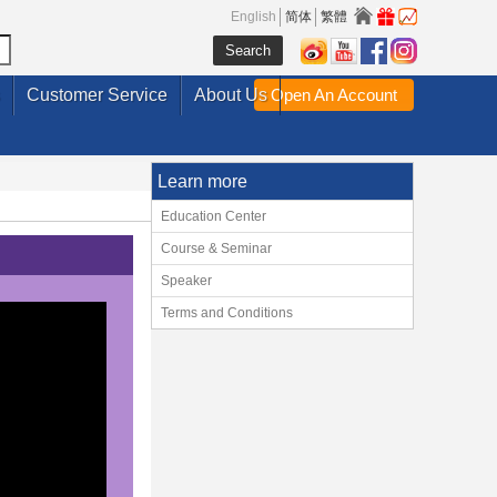
English
简体
繁體
Customer Service
About Us
Open An Account
Learn more
Education Center
Course & Seminar
Speaker
Terms and Conditions