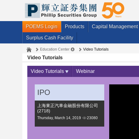
POEMS Login
Products
Capital Management
Surplus Cash Facility
Education Center
Video Tutorials
Video Tutorials
Video Tutorials
Webinar
IPO
上海東正汽車金融股份有限公司
(2718)
Thursday, March 14, 2019
23080