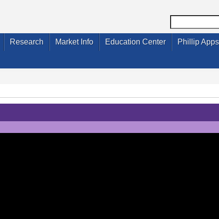
Research
Market Info
Education Center
Phillip Apps