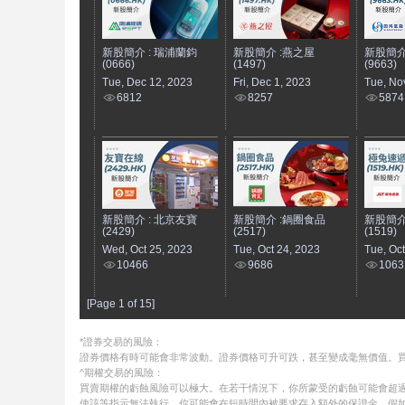
新股簡介 : 瑞浦蘭鈞
新股簡介 :燕之屋
新股簡介
(0666)
(1497)
(9663)
Tue, Dec 12, 2023
Fri, Dec 1, 2023
Tue, No
6812
8257
5874
新股簡介 : 北京友寶
新股簡介 :鍋圈食品
新股簡介
(2429)
(2517)
(1519)
Wed, Oct 25, 2023
Tue, Oct 24, 2023
Tue, Oc
10466
9686
1063
[Page 1 of 15]
*證券交易的風險：
證券價格有時可能會非常波動。證券價格可升可跌，甚至變成毫無價值。
^期權交易的風險：
買賣期權的虧蝕風險可以極大。在若干情況下，你所蒙受的虧蝕可能會超過
使該等指示無法執行。你可能會在短時間內被要求存入額外的保證金。假