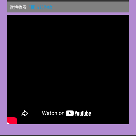
微博收看
「開市起跑線」