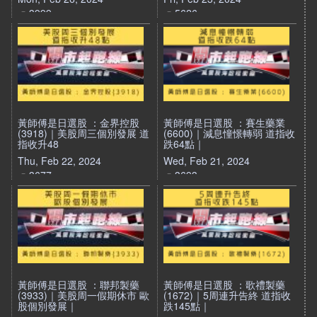
3999
5626
黃師傅是日選股 ：金界控股
黃師傅是日選股 ：賽生藥業
(3918)｜美股周三個別發展 道
(6600)｜減息憧憬轉弱 道指收
指收升48
跌64點｜
Thu, Feb 22, 2024
Wed, Feb 21, 2024
3677
3693
黃師傅是日選股 ：聯邦製藥
黃師傅是日選股 ：歌禮製藥
(3933)｜美股周一假期休市 歐
(1672)｜5周連升告終 道指收
股個別發展｜
跌145點｜