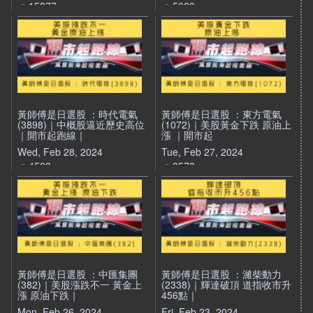
15877
5080
黃師傅是日選股 ：時代電氣
黃師傅是日選股 ：東方電氣
(3898)｜中概股逼近歷史高位
(1072)｜美股黃金下跌 原油上
｜開市起跑線｜
漲 ｜開市起
Wed, Feb 28, 2024
Tue, Feb 27, 2024
4503
3578
黃師傅是日選股 ：中匯集團
黃師傅是日選股 ：濰柴動力
(382)｜美股漲跌不一 黃金上
(2338)｜輝達破頂 道指收市升
漲 原油下跌｜
456點｜
Mon, Feb 26, 2024
Fri, Feb 23, 2024