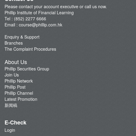
Please contact your account executive or call us now.
Phillip Institute of Financial Learning
Tel : (852) 2277 6666
Email :
course@phillip.com.hk
Enquiry & Support
Branches
The Complaint Procedures
About Us
Phillip Securities Group
Join Us
Phillip Network
Phillip Post
Phillip Channel
Latest Promotion
新闻稿
E-Check
Login