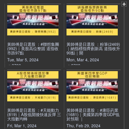
黃師傅是日選股 ：#聯想集團
黃師傅是日選股 ：粉筆(2469)
(992)｜美股高位整固 道指收
｜納指標指齊創新高 道指收升
市跌97點
90點｜開
Tue, Mar 5, 2024
Mon, Mar 4, 2024
3700
3763
黃師傅是日選股 ：#天能動力
黃師傅是日選股 ：#康臣葯業
(819)｜A股低開後快速反彈 三
(1681)｜美國第四季度GDP低
大指數均轉
於預期 ｜
Fri, Mar 1, 2024
Thu, Feb 29, 2024