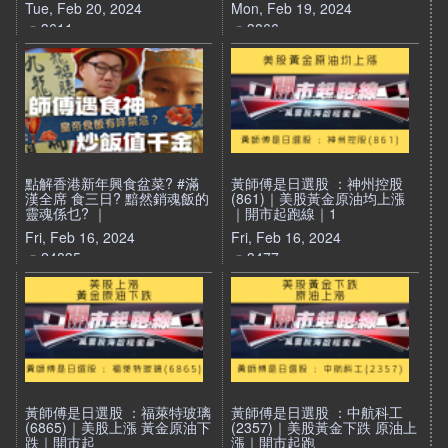
Tue, Feb 20, 2024
Mon, Feb 19, 2024
3611
3866
點解香港新年興食盆菜? #滿
黃師傅是日選股 ：神州控股
漢全席 食三日? 黯然銷魂飯的
(861)｜美股黃金原油均上漲
靈魂係乜? ｜
｜開市起跑線｜1
Fri, Feb 16, 2024
Fri, Feb 16, 2024
24835
3477
黃師傅是日選股 ：福萊特玻璃
黃師傅是日選股 ：中航科工
(6865)｜美股上漲 黃金原油下
(2357)｜美股黃金下跌 原油上
跌｜開市起
漲｜開市起跑