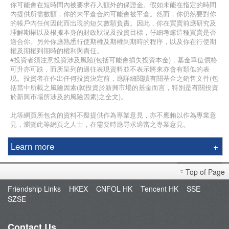
你可能會在短時間內被要求存入額外的保證金。假如未能在指定的時間
內提供所需數額，你的未平倉合約可能會被平倉。然而，你仍然要對你
的帳戶內任何因此而出現的短欠數額負責。因此，你在買賣前應研究及
理解期權以及根據本身的財政狀況及投資目標，仔細考慮這種買賣是否
適合你。另外你應熟悉行使期權及期權到期時的程序，以及你在行使期
權及期權到期時的權利與責任。
#投資者須注意投資涉及風險(包括可能會損失投資本金)，基金單位價格
可升亦可跌，而所呈列的過往表現資料並不表示將來亦會有類似的表
現。投資者在作出任何投資決定前，應詳細閱讀有關基金之銷售文件(包
括當中所載之風險因素(就投資於新興市場的基金而言，特別是有關投資
於新興市場所涉及的風險因素)之全文)。
此等網頁所包含的資料不擬提供作為專業意見，亦不應賴以作為專業意
見，瀏覽此等網頁之人士，在需要時應尋求適當之專業意見。
Learn more
Education Center
Top of Page
Course & Seminar
Friendship Links
HKEX
CNFOL HK
Tencent HK
SSE
Speaker
SZSE
Terms and Conditions
Contact Us