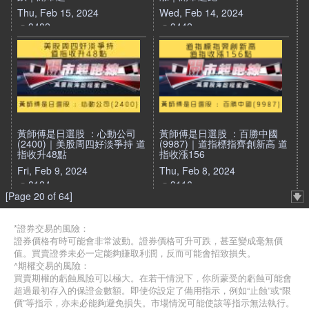
Thu, Feb 15, 2024
Wed, Feb 14, 2024
3482
3442
黃師傅是日選股 ：心動公司
黃師傅是日選股 ：百勝中國
(2400)｜美股周四好淡爭持 道
(9987)｜道指標指齊創新高 道
指收升48點
指收漲156
Fri, Feb 9, 2024
Thu, Feb 8, 2024
8124
3116
[Page 20 of 64]
*證券交易的風險：
證券價格有時可能會非常波動。證券價格可升可跌，甚至變成毫無價
值。買賣證券未必一定能夠賺取利潤，反而可能會招致損失。
^期權交易的風險：
買賣期權的虧蝕風險可以極大。在若干情況下，你所蒙受的虧蝕可能會
超過最初存入的保證金數額。即使你設定了備用指示，例如“止蝕”或“限
價”等指示，亦未必能夠避免損失。市場情況可能使該等指示無法執行。