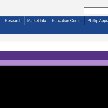
Research
Market Info
Education Center
Phillip Apps