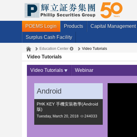
POEMS Login
Products
Capital Management
Surplus Cash Facility
Education Center
Video Tutorials
Video Tutorials
Video Tutorials
Webinar
Android
PHK KEY 手機安裝教學(Android
版)
Tuesday, March 20, 2018
244033