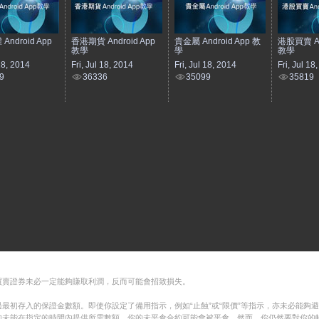
ndroid App
香港期貨 Android App
貴金屬 Android App 教
港股買賣 An
教學
學
教學
 18, 2014
Fri, Jul 18, 2014
Fri, Jul 18, 2014
Fri, Jul 18
9
36336
35099
35819
買賣證券未必一定能夠賺取利潤，反而可能會招致損失。
最初存入的保證金數額。即使你設定了備用指示，例如“止蝕”或“限價”等指示，亦未必能夠
如未能在指定的時間內提供所需數額，你的未平倉合約可能會被平倉。然而，你仍然要對你的