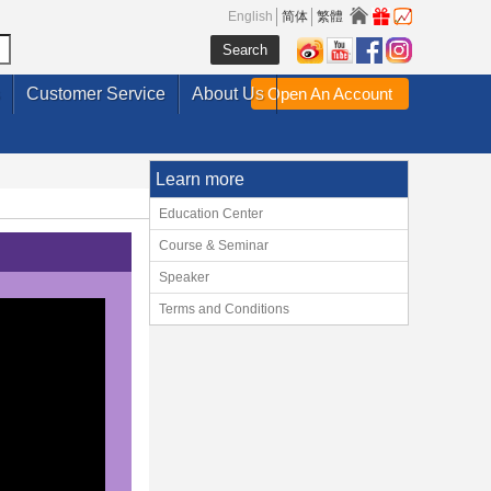
English
简体
繁體
Customer Service
About Us
Open An Account
Learn more
Education Center
Course & Seminar
Speaker
Terms and Conditions