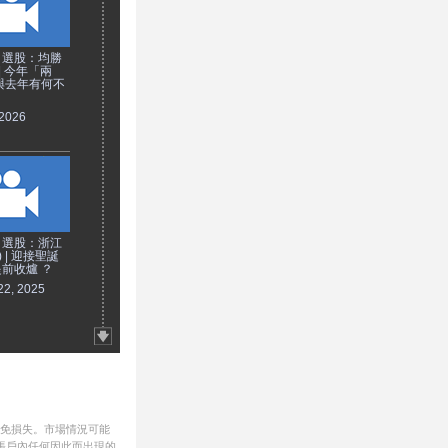
日選股：均勝
 | 今年「兩
與去年有何不
 2026
日選股：浙江
) | 迎接聖誕
前收爐 ？
22, 2025
避免損失。市場情況可能
帳戶內任何因此而出現的