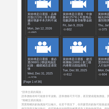
黃師傅是日選股：晶泰
黃師傅是日選股：中偉
黃師傅
控股(2228) | 美非農數
新材(2579) | 年度商品
極光(66
據好壞參半本月料不減
指數調查會否衝擊金銀
遜預期美
息
Fri, Jan 9, 2026
Thu, Ja
Mon, Jan 12, 2026
602
375
660
黃師傅是日選股：優必
黃師傅是日選股：建滔
黃師傅
選(9880) | 聯儲局議息
積層板(1888) | 新三樣
雲(660
紀錄：繼續減息是適當
內捲整治面臨挑戰 |
人行如何
做
Tue, Dec 30, 2025
Mon, De
Wed, Dec 31, 2025
612
604
529
[Page 1 of 36]
*證券交易的風險：
證券價格有時可能會非常波動。證券價格可升可跌，甚至變成毫無價值。
^期權交易的風險：
買賣期權的虧蝕風險可以極大。在若干情況下，你所蒙受的虧蝕可能會超過
使該等指示無法執行。你可能會在短時間內被要求存入額外的保證金。假