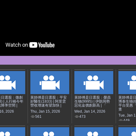
是日選股：微創
黃師傅是日選股：平安
黃師傅是日選股：榮昌
黃師傅是
3) | 人行稱今年
好醫生(1833) | 阿里雲
生物(9995) | 伊朗局勢
博泰生物(69
降準空間 |
營收增速有望加快 |
惡化金價創新高 | 「
平台受惠
查
 16, 2026
Thu, Jan 15, 2026
Wed, Jan 14, 2026
Tue, Jan 1
561
473
449