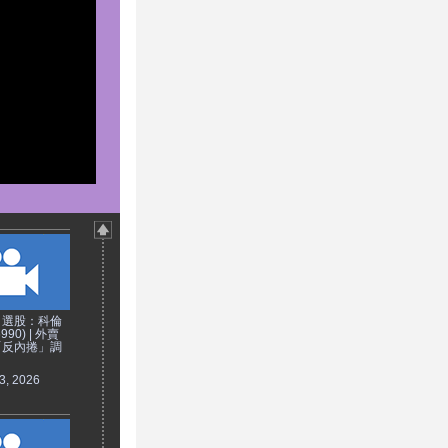
日選股：科倫
90) | 外賣
「反內捲」調
3, 2026