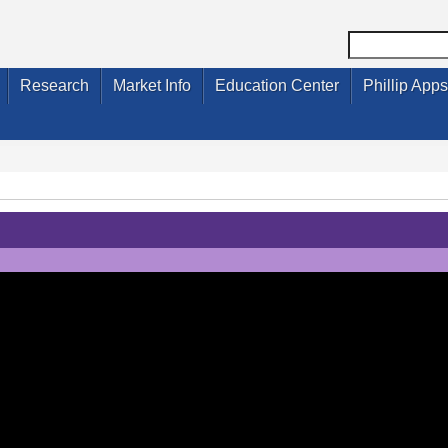
Research
Market Info
Education Center
Phillip Apps