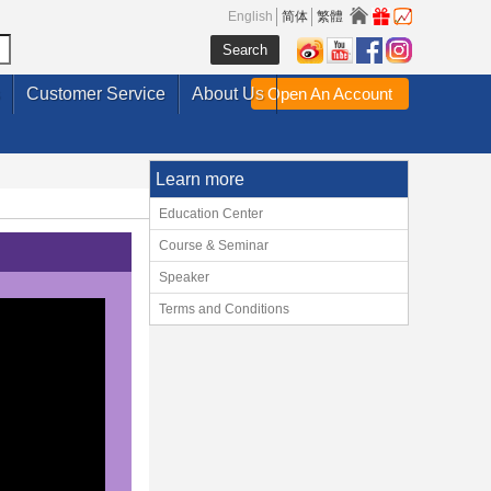
English
简体
繁體
Customer Service
About Us
Open An Account
Learn more
Education Center
Course & Seminar
Speaker
Terms and Conditions