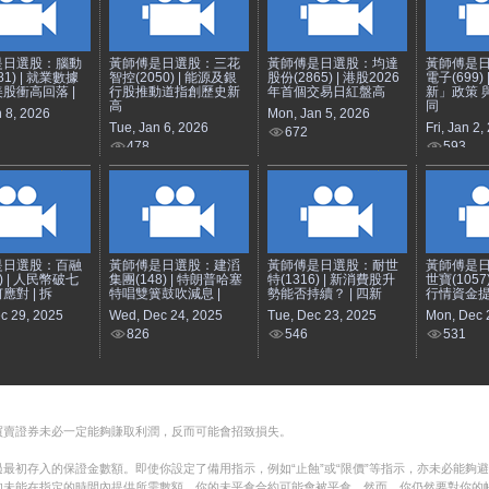
是日選股：腦動
黃師傅是日選股：三花
黃師傅是日選股：均達
黃師傅是
81) | 就業數據
智控(2050) | 能源及銀
股份(2865) | 港股2026
電子(699)
股衝高回落 |
行股推動道指創歷史新
年首個交易日紅盤高
新」政策 
高
同
n 8, 2026
Mon, Jan 5, 2026
Tue, Jan 6, 2026
Fri, Jan 2,
672
478
593
是日選股：百融
黃師傅是日選股：建滔
黃師傅是日選股：耐世
黃師傅是
8) | 人民幣破七
集團(148) | 特朗普哈塞
特(1316) | 新消費股升
世寶(1057
應對 | 拆
特唱雙簧鼓吹減息 |
勢能否持續？ | 四新
行情資金提
c 29, 2025
Wed, Dec 24, 2025
Tue, Dec 23, 2025
Mon, Dec 
826
546
531
買賣證券未必一定能夠賺取利潤，反而可能會招致損失。
最初存入的保證金數額。即使你設定了備用指示，例如“止蝕”或“限價”等指示，亦未必能夠
如未能在指定的時間內提供所需數額，你的未平倉合約可能會被平倉。然而，你仍然要對你的