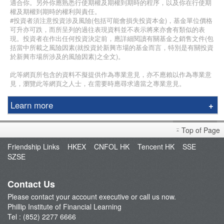
適合你。另外你應熟悉行使期權及期權到期時的程序，以及你在行使期
權及期權到期時的權利與責任。
#投資者須注意投資涉及風險(包括可能會損失投資本金)，基金單位價格
可升亦可跌，而所呈列的過往表現資料並不表示將來亦會有類似的表
現。投資者在作出任何投資決定前，應詳細閱讀有關基金之銷售文件(包
括當中所載之風險因素(就投資於新興市場的基金而言，特別是有關投資
於新興市場所涉及的風險因素)之全文)。
此等網頁所包含的資料不擬提供作為專業意見，亦不應賴以作為專業意
見，瀏覽此等網頁之人士，在需要時應尋求適當之專業意見。
Learn more
Education Center
Top of Page
Course & Seminar
Friendship Links
HKEX
CNFOL HK
Tencent HK
SSE
Speaker
SZSE
Terms and Conditions
Contact Us
Please contact your account executive or call us now.
Phillip Institute of Financial Learning
Tel : (852) 2277 6666