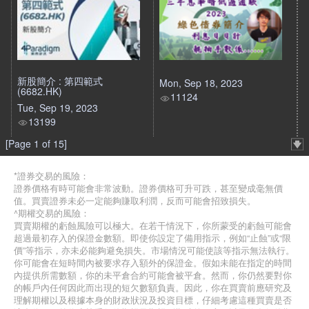
新股簡介 : 第四範式
Mon, Sep 18, 2023
(6682.HK)
11124
Tue, Sep 19, 2023
13199
[Page 1 of 15]
*證券交易的風險：
證券價格有時可能會非常波動。證券價格可升可跌，甚至變成毫無價
值。買賣證券未必一定能夠賺取利潤，反而可能會招致損失。
^期權交易的風險：
買賣期權的虧蝕風險可以極大。在若干情況下，你所蒙受的虧蝕可能會
超過最初存入的保證金數額。即使你設定了備用指示，例如“止蝕”或“限
價”等指示，亦未必能夠避免損失。市場情況可能使該等指示無法執行。
你可能會在短時間內被要求存入額外的保證金。假如未能在指定的時間
內提供所需數額，你的未平倉合約可能會被平倉。然而，你仍然要對你
的帳戶內任何因此而出現的短欠數額負責。因此，你在買賣前應研究及
理解期權以及根據本身的財政狀況及投資目標，仔細考慮這種買賣是否