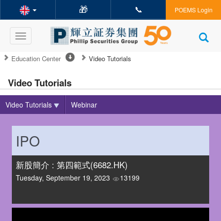
🎁
📞
POEMS Login
Toggle
navigation
Education Center
Video Tutorials
Video Tutorials
Video Tutorials
Webinar
IPO
新股簡介 : 第四範式(6682.HK)
Tuesday, September 19, 2023
13199