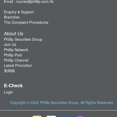
Email :
course@phillip.com.hk
Enquiry & Support
Branches
The Complaint Procedures
About Us
Phillip Securities Group
Join Us
Phillip Network
Phillip Post
Phillip Channel
Latest Promotion
新闻稿
E-Check
Login
Copyright © 2022
Phillip Securities Group
. All Rights Reserved.