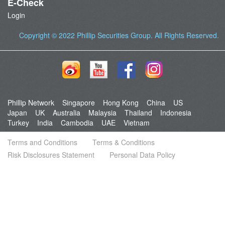
E-Check
Login
Copyright © 2022
Phillip Securities Group
. All Rights Reserved.
Phillip Network
Singapore
Hong Kong
China
US
Japan
UK
Australia
Malaysia
Thailand
Indonesia
Turkey
India
Cambodia
UAE
Vietnam
Terms and Conditions
Terms & Conditions
Risk Disclosures Statement
Personal Data Policy