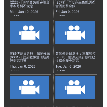
(2228) | 美非農數據好壞參
(2579) | 年度商品指數調查
半本月料不減息
會否衝擊金銀
Mon, Jan 12, 2026
Fri, Jan 9, 2026
657
602
黃師傅是日選股：腦動極光
黃師傅是日選股：三花智控
(6681) | 就業數據遜預期美
(2050) | 能源及銀行股推動
股衝高回落 |
道指創歷史新高
Thu, Jan 8, 2026
Tue, Jan 6, 2026
375
476