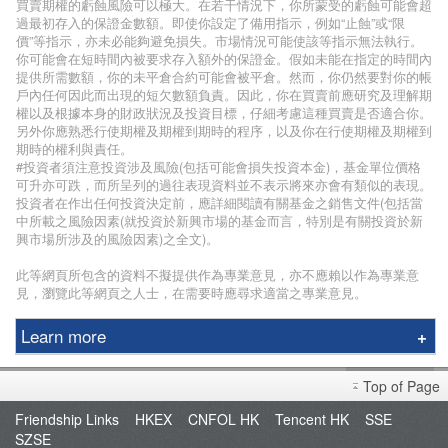
買賣期權的虧蝕風險可以極大。在若干情況下，你所蒙受的虧蝕可能會超
過最初存入的保證金數額。即使你設定了備用指示，例如“止蝕”或“限
價”等指示，亦未必能夠避免損失。市場情況可能使該等指示無法執行。
你可能會在短時間內被要求存入額外的保證金。假如未能在指定的時間內
提供所需數額，你的未平倉合約可能會被平倉。然而，你仍然要對你的帳
戶內任何因此而出現的短欠數額負責。因此，你在買賣前應研究及理解期
權以及根據本身的財政狀況及投資目標，仔細考慮這種買賣是否適合你。
另外你應熟悉行使期權及期權到期時的程序，以及你在行使期權及期權到
期時的權利與責任。
#投資者須注意投資涉及風險(包括可能會損失投資本金)，基金單位價格
可升亦可跌，而所呈列的過往表現資料並不表示將來亦會有類似的表現。
投資者在作出任何投資決定前，應詳細閱讀有關基金之銷售文件(包括當
中所載之風險因素(就投資於新興市場的基金而言，特別是有關投資於新
興市場所涉及的風險因素)之全文)。
此等網頁所包含的資料不擬提供作為專業意見，亦不應賴以作為專業意
見，瀏覽此等網頁之人士，在需要時應尋求適當之專業意見。
Learn more
Phillip Securities Group
Top of Page
Branches
Friendship Links
HKEX
CNFOL HK
Tencent HK
SSE
Join Us
SZSE