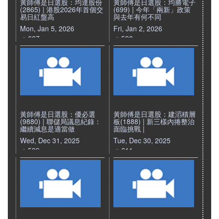
黃師傅是日選股：均達股份
黃師傅是日選股：均勝電子
(2865) | 港股2026年首個交
(699) | 今年「兩新」政策
易日紅盤高
與去年有何不同
Mon, Jan 5, 2026
Fri, Jan 2, 2026
667
590
黃師傅是日選股：優必選
黃師傅是日選股：建滔積層
(9880) | 聯儲局議息紀錄：
板(1888) | 新三樣內捲整治
繼續減息是適當做
面臨挑戰 |
Wed, Dec 31, 2025
Tue, Dec 30, 2025
529
611