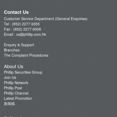
Phillip Network
Phillip Post
Contact Us
新闻稿
Customer Service Department (General Enquiries)
Tel : (852) 2277 6555
Fax : (852) 2277 6008
Email :
cs@phillip.com.hk
Enquiry & Support
Branches
The Complaint Procedures
About Us
Phillip Securities Group
Join Us
Phillip Network
Phillip Post
Phillip Channel
Latest Promotion
新闻稿