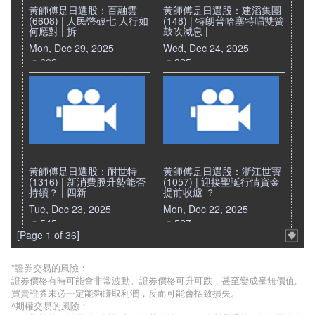
黃師傅是日選股：百融雲
黃師傅是日選股：建滔集團
(6608) | 人民幣破七 人行如
(148) | 特朗普哈塞特唱雙簧
何應對 | 拆
鼓吹減息 |
Mon, Dec 29, 2025
Wed, Dec 24, 2025
602
825
黃師傅是日選股：耐世特
黃師傅是日選股：浙江世寶
(1316) | 新消費股升勢能否
(1057) | 迎接聖誕行情資金
持續？ | 四新
提前收爐 ？
Tue, Dec 23, 2025
Mon, Dec 22, 2025
545
527
[Page 1 of 36]
*證券交易的風險：
證券價格有時可能會非常波動。證券價格可升可跌，甚至變成毫無價值。
買賣證券未必一定能夠賺取利潤，反而可能會招致損失。
^期權交易的風險：