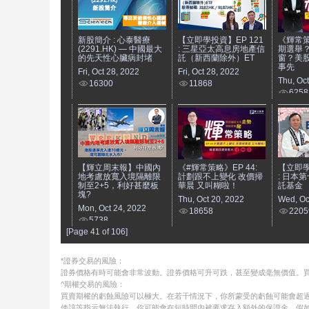
新股簡介 : 心泰醫療
【立即學投資】EP 121
《輝常策略
(2291.HK) — 中國最大
: 三星亞太高息房地產信
期選舉
的先天性心臟病封堵
託（新西蘭除外）ET
窗？美
事先
Fri, Oct 28, 2022
Fri, Oct 28, 2022
Thu, Oc
16300
11868
6258
【輝立周末報】中國內
《#輝常策略》EP 44:
【立即學
地考慮放寬入境隔離限
計劃跟不上變化 改價掃
: 日本
制至2+5，利好甚麼板
華晨 又叫糊啦！
託基金
塊?
Thu, Oct 20, 2022
Wed, Oc
Mon, Oct 24, 2022
18658
2205
5738
[Page 41 of 106]
*證券交易的風險：
證券價格有時可能會非常波動。證券價格可升可跌，甚至變成毫無價值。
^期權交易的風險：
買賣期權的虧蝕風險可以極大。在若干情況下，你所蒙受的虧蝕可能會超過
使該等指示無法執行。你可能會在短時間內被要求存入額外的保證金。假