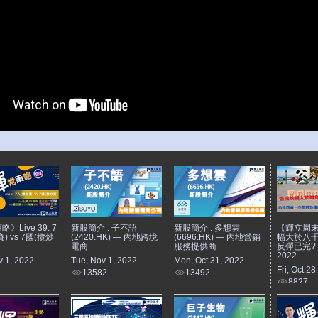
》Live 39: 7
新股簡介 : 子不語
新股簡介 : 多想雲
【輝立周
) vs 7國(攬炒
(2420.HK) — 內地跨境
(6696.HK) — 內地營銷
幅大於八
電商
服務提供商
反彈已完?｜
2022
v 1, 2022
Tue, Nov 1, 2022
Mon, Oct 31, 2022
Fri, Oct 28
13582
13492
8827