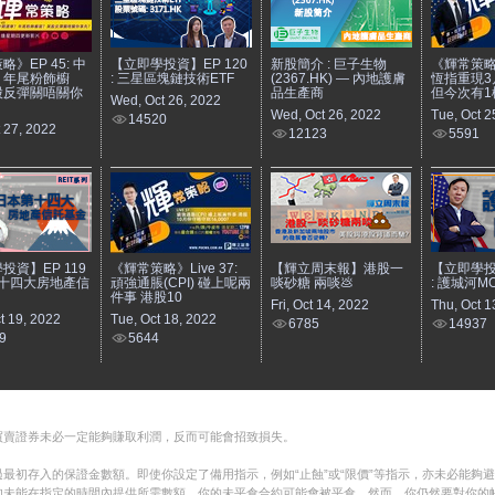
》EP 45: 中
【立即學投資】EP 120
新股簡介 : 巨子生物
《輝常策略》L
？年尾粉飾櫥
: 三星區塊鏈技術ETF
(2367.HK) — 內地護膚
恆指重現3
股反彈關唔關你
品生產商
但今次有1
Wed, Oct 26, 2022
Wed, Oct 26, 2022
Tue, Oct 2
14520
t 27, 2022
12123
5591
投資】EP 119
《輝常策略》Live 37:
【輝立周末報】港股一
【立即學投資
第十四大房地產信
頑強通脹(CPI) 碰上呢兩
啖砂糖 兩啖💩
: 護城河MO
件事 港股10
Fri, Oct 14, 2022
Thu, Oct 1
t 19, 2022
Tue, Oct 18, 2022
6785
14937
9
5644
買賣證券未必一定能夠賺取利潤，反而可能會招致損失。
最初存入的保證金數額。即使你設定了備用指示，例如“止蝕”或“限價”等指示，亦未必能夠
如未能在指定的時間內提供所需數額，你的未平倉合約可能會被平倉。然而，你仍然要對你的