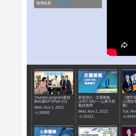
微博收看
「開市起跑線」
Youtube program邊個
新股簡介 : 交運燃氣
《輝常策略
夠你葳EP7(Part 1/2)
(1407.HK) — 山東天然
人(攬炒賽
氣供應商
賽)
Wed, Nov 2, 2022
Wed, Nov 2, 2022
Tue, No
20800
15221
6544