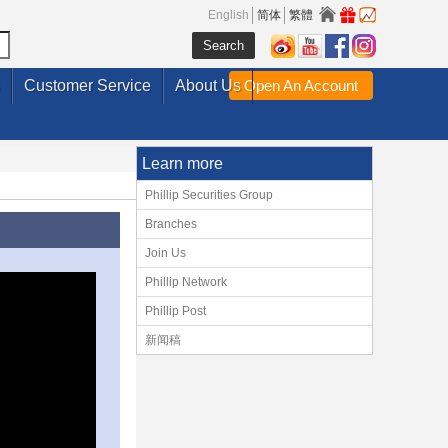
English
简体
繁體
Customer Service
About Us
Open An Account
Learn more
Phillip Securities Group
Branches
Join Us
Phillip Network
Phillip Post
新闻稿