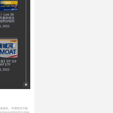
ive 38:
月暴跌情況
樣野好唔同
5, 2022
】EP 118
AT ETF
3, 2022
避免損失。市場情況可能
帳戶內任何因此而出現的