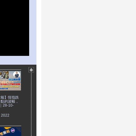
末報】恆指跌
千點的波幅，
28-10-
, 2022