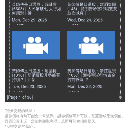
黃師傅是日選股：百融雲
黃師傅是日選股：建滔集團
(6608) | 人民幣破七 人行如
(148) | 特朗普哈塞特唱雙簧
何應對 | 拆
鼓吹減息 |
Mon, Dec 29, 2025
Wed, Dec 24, 2025
607
832
黃師傅是日選股：耐世特
黃師傅是日選股：浙江世寶
(1316) | 新消費股升勢能否
(1057) | 迎接聖誕行情資金
持續？ | 四新
提前收爐 ？
Tue, Dec 23, 2025
Mon, Dec 22, 2025
553
536
[Page 1 of 36]
*證券交易的風險：
證券價格有時可能會非常波動。證券價格可升可跌，甚至變成毫無價值。
買賣證券未必一定能夠賺取利潤，反而可能會招致損失。
^期權交易的風險：