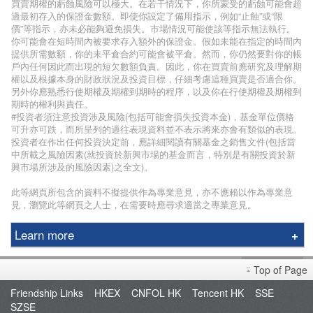
買賣期權的虧蝕風險可以極大。在若干情況下，你所蒙受的虧蝕可能會超
過最初存入的保證金數額。即使你設定了備用指示，例如“止蝕”或“限
價”等指示，亦未必能夠避免損失。市場情況可能使該等指示無法執行。
你可能會在短時間內被要求存入額外的保證金。假如未能在指定的時間內
提供所需數額，你的未平倉合約可能會被平倉。然而，你仍然要對你的帳
戶內任何因此而出現的短欠數額負責。因此，你在買賣前應研究及理解期
權以及根據本身的財政狀況及投資目標，仔細考慮這種買賣是否適合你。
另外你應熟悉行使期權及期權到期時的程序，以及你在行使期權及期權到
期時的權利與責任。
#投資者須注意投資涉及風險(包括可能會損失投資本金)，基金單位價格
可升亦可跌，而所呈列的過往表現資料並不表示將來亦會有類似的表現。
投資者在作出任何投資決定前，應詳細閱讀有關基金之銷售文件(包括當
中所載之風險因素(就投資於新興市場的基金而言，特別是有關投資於新
興市場所涉及的風險因素)之全文)。
此等網頁所包含的資料不擬提供作為專業意見，亦不應賴以作為專業意
見，瀏覽此等網頁之人士，在需要時應尋求適當之專業意見。
Learn more
Phillip Securities Group
Top of Page
Branches
Friendship Links
HKEX
CNFOL HK
Tencent HK
SSE
Join Us
SZSE