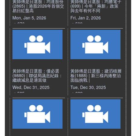
黃師傅是日選股：均達股份
黃師傅是日選股：均勝電子
(2865) | 港股2026年首個交
(699) | 今年「兩新」政策
易日紅盤高
與去年有何不同
Mon, Jan 5, 2026
Fri, Jan 2, 2026
676
599
黃師傅是日選股：優必選
黃師傅是日選股：建滔積層
(9880) | 聯儲局議息紀錄：
板(1888) | 新三樣內捲整治
繼續減息是適當做
面臨挑戰 |
Wed, Dec 31, 2025
Tue, Dec 30, 2025
535
622