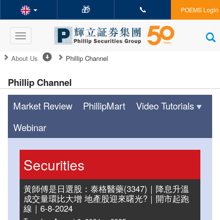
🎁
📞
POEMS Login
Toggle
navigation
About Us
Phillip Channel
Phillip Channel
Market Review
PhillipMart
Video Tutorials
Webinar
Securities
黃師傅是日選股：泰格醫藥(3347)｜降息升溫
成交量環比大增 地產股迎來曙光?｜開市起跑
線｜6-8-2024