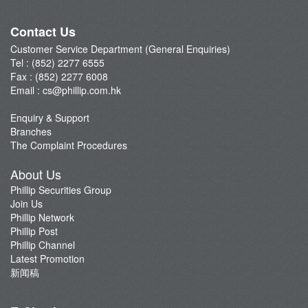
Phillip Network
Phillip Post
Contact Us
新闻稿
Customer Service Department (General Enquiries)
Tel : (852) 2277 6555
Fax : (852) 2277 6008
Email :
cs@phillip.com.hk
Enquiry & Support
Branches
The Complaint Procedures
About Us
Phillip Securities Group
Join Us
Phillip Network
Phillip Post
Phillip Channel
Latest Promotion
新闻稿