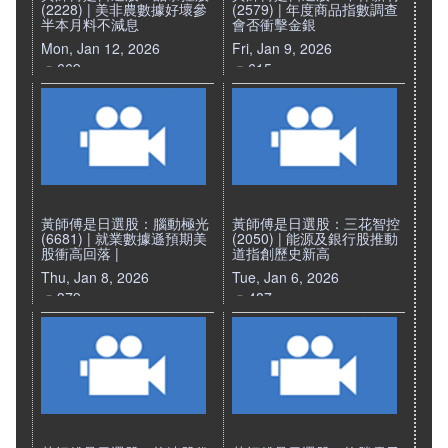
(2228) | 美非農數據好壞參
(2579) | 年度商品指數調查
半本月料不減息
會否衝擊金銀
Mon, Jan 12, 2026
Fri, Jan 9, 2026
669
615
黃師傅是日選股：腦動極光
黃師傅是日選股：三花智控
(6681) | 就業數據遜預期美
(2050) | 能源及銀行股推動
股衝高回落 |
道指創歷史新高
Thu, Jan 8, 2026
Tue, Jan 6, 2026
379
487