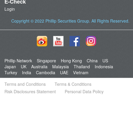
E-Check
Login
Copyright © 2022
Phillip Securities Group
. All Rights Reserved.
Phillip Network
Singapore
Hong Kong
China
US
Japan
UK
Australia
Malaysia
Thailand
Indonesia
Turkey
India
Cambodia
UAE
Vietnam
Terms and Conditions
Terms & Conditions
Risk Disclosures Statement
Personal Data Policy