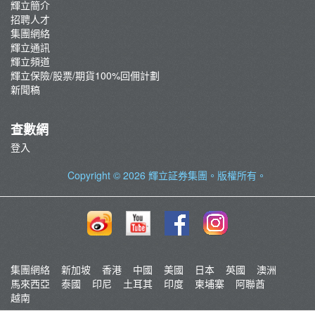
輝立簡介
招聘人才
集團網絡
輝立通訊
輝立頻道
輝立保險/股票/期貨100%回佣計劃
新聞稿
查數網
登入
Copyright © 2026
輝立証券集團
。版權所有。
集團網絡
新加坡
香港
中國
美國
日本
英國
澳洲
馬來西亞
泰國
印尼
土耳其
印度
柬埔寨
阿聯酋
越南