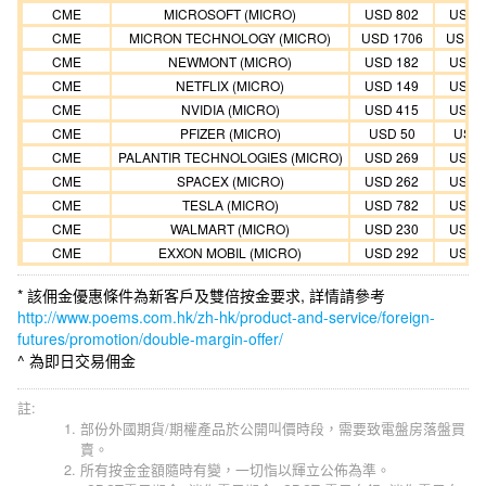
CME
MICROSOFT (MICRO)
USD 802
USD 
CME
MICRON TECHNOLOGY (MICRO)
USD 1706
USD 1
CME
NEWMONT (MICRO)
USD 182
USD 
CME
NETFLIX (MICRO)
USD 149
USD 
CME
NVIDIA (MICRO)
USD 415
USD 
CME
PFIZER (MICRO)
USD 50
USD 
CME
PALANTIR TECHNOLOGIES (MICRO)
USD 269
USD 
CME
SPACEX (MICRO)
USD 262
USD 
CME
TESLA (MICRO)
USD 782
USD 
CME
WALMART (MICRO)
USD 230
USD 
CME
EXXON MOBIL (MICRO)
USD 292
USD 
* 該佣金優惠條件為新客戶及雙倍按金要求, 詳情請參考
http://www.poems.com.hk/zh-hk/product-and-service/foreign-
futures/promotion/double-margin-offer/
^ 為即日交易佣金
註:
部份外國期貨/期權產品於公開叫價時段，需要致電盤房落盤買
賣。
所有按金金額隨時有變，一切恉以輝立公佈為準。