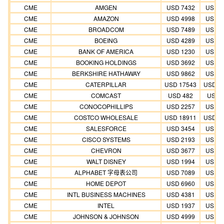
CME
AMGEN
USD 7432
USD 7
CME
AMAZON
USD 4998
USD 4
CME
BROADCOM
USD 7489
USD 7
CME
BOEING
USD 4289
USD 4
CME
BANK OF AMERICA
USD 1230
USD 1
CME
BOOKING HOLDINGS
USD 3692
USD 3
CME
BERKSHIRE HATHAWAY
USD 9862
USD 9
CME
CATERPILLAR
USD 17543
USD 1
CME
COMCAST
USD 482
USD 
CME
CONOCOPHILLIPS
USD 2257
USD 2
CME
COSTCO WHOLESALE
USD 18911
USD 1
CME
SALESFORCE
USD 3454
USD 3
CME
CISCO SYSTEMS
USD 2193
USD 2
CME
CHEVRON
USD 3677
USD 3
CME
WALT DISNEY
USD 1994
USD 1
CME
ALPHABET 字母表公司
USD 7089
USD 7
CME
HOME DEPOT
USD 6960
USD 6
CME
INTL BUSINESS MACHINES
USD 4381
USD 4
CME
INTEL
USD 1937
USD 1
CME
JOHNSON & JOHNSON
USD 4999
USD 4