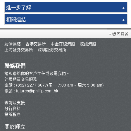
進一步了解
CME期權產品佣金低至0.62美元
相關連結
英國金屬遠期合約
常見問題
新交所富時A50 指數期貨
返回頁首
開設戶口
摩根台灣指數期貨
友情連結
香港交易所
中金在線港股
騰訊港股
存款/提款/賬戶轉賬
上海証券交易所
深圳証券交易所
指數期貨
外匯期貨
聯絡我們
交易系統
請即聯絡你的客戶主任或致電我們。
外國市況/商品期貨評論
外國期貨交易服務
最新推廣
電話 : (852) 2277 6677(周一 7:00 am ~ 周六 5:00 am)
電郵 :
futures@phillip.com.hk
芝商所新闻
環球期權買賣簡介
查詢及支援
分行資料
什麽是環球期貨？
投訴程序
關於輝立