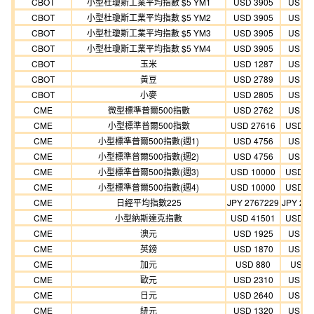
CBOT
小型杜瓊斯工業平均指數 $5 YM1
USD 3905
USD 3
CBOT
小型杜瓊斯工業平均指數 $5 YM2
USD 3905
USD 3
CBOT
小型杜瓊斯工業平均指數 $5 YM3
USD 3905
USD 3
CBOT
小型杜瓊斯工業平均指數 $5 YM4
USD 3905
USD 3
CBOT
玉米
USD 1287
USD 1
CBOT
黃豆
USD 2789
USD 2
CBOT
小麥
USD 2805
USD 2
CME
微型標準普爾500指數
USD 2762
USD 2
CME
小型標準普爾500指數
USD 27616
USD 2
CME
小型標準普爾500指數(週1)
USD 4756
USD 4
CME
小型標準普爾500指數(週2)
USD 4756
USD 4
CME
小型標準普爾500指數(週3)
USD 10000
USD 1
CME
小型標準普爾500指數(週4)
USD 10000
USD 1
CME
日經平均指數225
JPY 2767229
JPY 25
CME
小型納斯達克指數
USD 41501
USD 3
CME
澳元
USD 1925
USD 1
CME
英鎊
USD 1870
USD 1
CME
加元
USD 880
USD 
CME
歐元
USD 2310
USD 2
CME
日元
USD 2640
USD 2
CME
紐元
USD 1320
USD 1