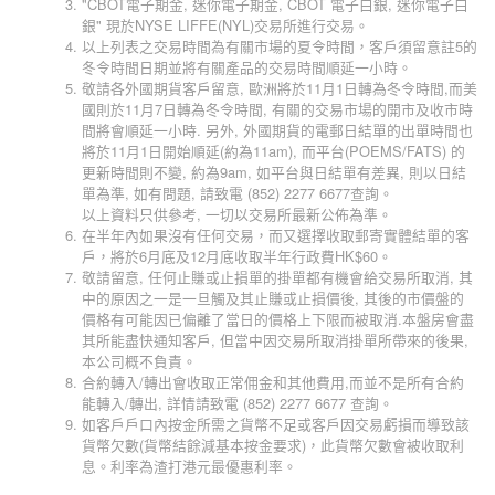
"CBOT電子期金, 迷你電子期金, CBOT 電子白銀, 迷你電子白
銀" 現於NYSE LIFFE(NYL)交易所進行交易。
以上列表之交易時間為有關市場的夏令時間，客戶須留意註5的
冬令時間日期並將有關產品的交易時間順延一小時。
敬請各外國期貨客戶留意, 歐洲將於11月1日轉為冬令時間,而美
國則於11月7日轉為冬令時間, 有關的交易市場的開市及收市時
間將會順延一小時. 另外, 外國期貨的電郵日結單的出單時間也
將於11月1日開始順延(約為11am), 而平台(POEMS/FATS) 的
更新時間則不變, 約為9am, 如平台與日結單有差異, 則以日結
單為準, 如有問題, 請致電 (852) 2277 6677查詢。
以上資料只供參考, 一切以交易所最新公佈為準。
在半年內如果沒有任何交易，而又選擇收取郵寄實體結單的客
戶，將於6月底及12月底收取半年行政費HK$60。
敬請留意, 任何止賺或止損單的掛單都有機會給交易所取消, 其
中的原因之一是一旦觸及其止賺或止損價後, 其後的市價盤的
價格有可能因已偏離了當日的價格上下限而被取消.本盤房會盡
其所能盡快通知客戶, 但當中因交易所取消掛單所帶來的後果,
本公司概不負責。
合約轉入/轉出會收取正常佣金和其他費用,而並不是所有合約
能轉入/轉出, 詳情請致電 (852) 2277 6677 查詢。
如客戶戶口內按金所需之貨幣不足或客戶因交易虧損而導致該
貨幣欠數(貨幣結餘減基本按金要求)，此貨幣欠數會被收取利
息。利率為渣打港元最優惠利率。