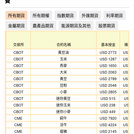
費
所有期貨
所有期權
指數期貨
外匯期貨
利率期貨
金屬期貨
農產品期貨
能源期貨及其他
股票期貨
交易所
合約名稱
基本按金
維持
CBOT
黃豆油
USD 2772
USD 2
CBOT
玉米
USD 1287
USD 1
CBOT
燕麥
USD 1650
USD 1
CBOT
大米
USD 2063
USD 1
CBOT
黃豆
USD 2789
USD 2
CBOT
豆粉
USD 2046
USD 1
CBOT
小麥
USD 2805
USD 2
CBOT
迷你黃豆
USD 515
USD 
CBOT
迷你玉米
USD 238
USD 
CBOT
迷你小麥
USD 449
USD 
CME
飼牛
USD 7920
USD 7
CME
活牛
USD 4224
USD 3
CME
瘦豬
USD 2145
USD 1