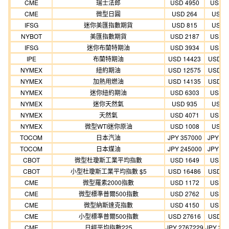
CME
瑞士法郎
USD 4950
USD 4
CME
微型日圓
USD 264
USD 
IFSG
迷你美匯指數期貨
USD 815
USD 
NYBOT
美匯指數期貨
USD 2187
USD 1
IFSG
迷你布蘭特期油
USD 3934
USD 3
IPE
布蘭特期油
USD 14423
USD 1
NYMEX
紐約期油
USD 12575
USD 1
NYMEX
加熱用燃油
USD 14135
USD 1
NYMEX
迷你紐約期油
USD 6303
USD 5
NYMEX
迷你天然氣
USD 935
USD 
NYMEX
天然氣
USD 4071
USD 3
NYMEX
微型WTI迷你原油
USD 1008
USD 
TOCOM
日本汽油
JPY 357000
JPY 32
TOCOM
日本煤油
JPY 245000
JPY 22
CBOT
微型杜瓊斯工業平均指數
USD 1649
USD 1
CBOT
小型杜瓊斯工業平均指數 $5
USD 16486
USD 1
CME
微型羅素2000指數
USD 1172
USD 1
CME
微型標準普爾500指數
USD 2762
USD 2
CME
微型納斯達克指數
USD 4150
USD 3
CME
小型標準普爾500指數
USD 27616
USD 2
CME
日經平均指數225
JPY 2767229
JPY 25