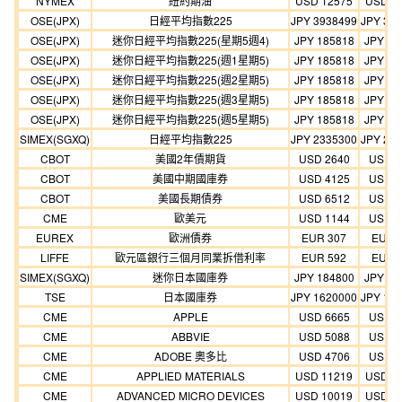
NYMEX
紐約期油
USD 12575
USD 1
OSE(JPX)
日經平均指數225
JPY 3938499
JPY 35
OSE(JPX)
迷你日經平均指數225(星期5週4)
JPY 185818
JPY 18
OSE(JPX)
迷你日經平均指數225(週1星期5)
JPY 185818
JPY 18
OSE(JPX)
迷你日經平均指數225(週2星期5)
JPY 185818
JPY 18
OSE(JPX)
迷你日經平均指數225(週3星期5)
JPY 185818
JPY 18
OSE(JPX)
迷你日經平均指數225(週5星期5)
JPY 185818
JPY 18
SIMEX(SGXQ)
日經平均指數225
JPY 2335300
JPY 21
CBOT
美國2年債期貨
USD 2640
USD 2
CBOT
美國中期國庫券
USD 4125
USD 3
CBOT
美國長期債券
USD 6512
USD 5
CME
歐美元
USD 1144
USD 1
EUREX
歐洲債券
EUR 307
EUR 
LIFFE
歐元區銀行三個月同業拆借利率
EUR 592
EUR 
SIMEX(SGXQ)
迷你日本國庫券
JPY 184800
JPY 16
TSE
日本國庫券
JPY 1620000
JPY 14
CME
APPLE
USD 6665
USD 6
CME
ABBVIE
USD 5088
USD 5
CME
ADOBE 奧多比
USD 4706
USD 4
CME
APPLIED MATERIALS
USD 11219
USD 1
CME
ADVANCED MICRO DEVICES
USD 10019
USD 1