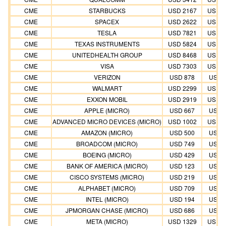
CME
STARBUCKS
USD 2167
USD 2
CME
SPACEX
USD 2622
USD 2
CME
TESLA
USD 7821
USD 7
CME
TEXAS INSTRUMENTS
USD 5824
USD 5
CME
UNITEDHEALTH GROUP
USD 8468
USD 8
CME
VISA
USD 7303
USD 7
CME
VERIZON
USD 878
USD 
CME
WALMART
USD 2299
USD 2
CME
EXXON MOBIL
USD 2919
USD 2
CME
APPLE (MICRO)
USD 667
USD 
CME
ADVANCED MICRO DEVICES (MICRO)
USD 1002
USD 1
CME
AMAZON (MICRO)
USD 500
USD 
CME
BROADCOM (MICRO)
USD 749
USD 
CME
BOEING (MICRO)
USD 429
USD 
CME
BANK OF AMERICA (MICRO)
USD 123
USD 
CME
CISCO SYSTEMS (MICRO)
USD 219
USD 
CME
ALPHABET (MICRO)
USD 709
USD 
CME
INTEL (MICRO)
USD 194
USD 
CME
JPMORGAN CHASE (MICRO)
USD 686
USD 
CME
META (MICRO)
USD 1329
USD 1