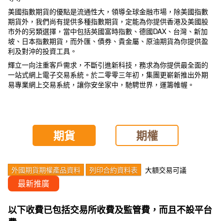
美國指數期貨的優點是流通性大，領導全球金融市場，除美國指數
期貨外，我們尚有提供多種指數期貨，定能為你提供香港及美國股
市外的另類選擇，當中包括英國富時指數、德國DAX、台灣、新加
坡、日本指數期貨，而外匯、債券、貴金屬、原油期貨為你提供盈
利及對沖的投資工具。
輝立一向注重客戶需求，不斷引進新科技，務求為你提供最全面的
一站式網上電子交易系統。於二零零三年初，集團更嶄新推出外期
易專業網上交易系統，讓你安坐家中，馳騁世界，運籌帷幄。
期貨
期權
外國期貨期權產品資料
列印合約資料表
大額交易可議
最新推廣
以下收費已包括交易所收費及監管費，而且不設平台