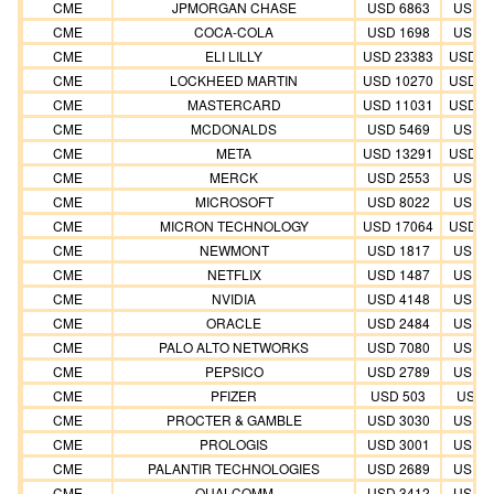
CME
JPMORGAN CHASE
USD 6863
USD 6
CME
COCA-COLA
USD 1698
USD 1
CME
ELI LILLY
USD 23383
USD 2
CME
LOCKHEED MARTIN
USD 10270
USD 1
CME
MASTERCARD
USD 11031
USD 1
CME
MCDONALDS
USD 5469
USD 5
CME
META
USD 13291
USD 1
CME
MERCK
USD 2553
USD 2
CME
MICROSOFT
USD 8022
USD 8
CME
MICRON TECHNOLOGY
USD 17064
USD 1
CME
NEWMONT
USD 1817
USD 1
CME
NETFLIX
USD 1487
USD 1
CME
NVIDIA
USD 4148
USD 4
CME
ORACLE
USD 2484
USD 2
CME
PALO ALTO NETWORKS
USD 7080
USD 7
CME
PEPSICO
USD 2789
USD 2
CME
PFIZER
USD 503
USD 
CME
PROCTER & GAMBLE
USD 3030
USD 3
CME
PROLOGIS
USD 3001
USD 3
CME
PALANTIR TECHNOLOGIES
USD 2689
USD 2
CME
QUALCOMM
USD 3412
USD 3