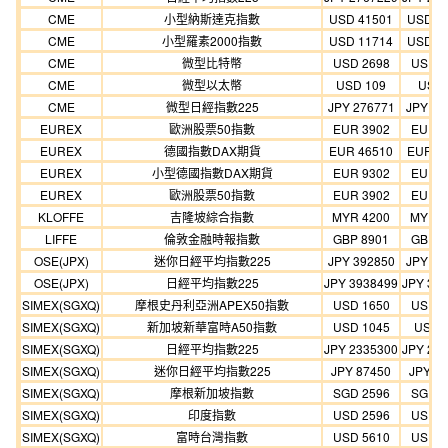
CME
小型納斯達克指數
USD 41501
USD 3
CME
小型羅素2000指數
USD 11714
USD 1
CME
微型比特幣
USD 2698
USD 2
CME
微型以太幣
USD 109
USD 
CME
微型日經指數225
JPY 276771
JPY 25
EUREX
歐洲股票50指數
EUR 3902
EUR 3
EUREX
德國指數DAX期貨
EUR 46510
EUR 4
EUREX
小型德國指數DAX期貨
EUR 9302
EUR 8
EUREX
歐洲股票50指數
EUR 3902
EUR 3
KLOFFE
吉隆坡綜合指數
MYR 4200
MYR 3
LIFFE
倫敦金融時報指數
GBP 8901
GBP 8
OSE(JPX)
迷你日經平均指數225
JPY 392850
JPY 35
OSE(JPX)
日經平均指數225
JPY 3938499
JPY 35
SIMEX(SGXQ)
摩根史丹利亞洲APEX50指數
USD 1650
USD 1
SIMEX(SGXQ)
新加坡新華富時A50指數
USD 1045
USD 
SIMEX(SGXQ)
日經平均指數225
JPY 2335300
JPY 21
SIMEX(SGXQ)
迷你日經平均指數225
JPY 87450
JPY 8
SIMEX(SGXQ)
摩根新加坡指數
SGD 2596
SGD 2
SIMEX(SGXQ)
印度指數
USD 2596
USD 2
SIMEX(SGXQ)
富時台灣指數
USD 5610
USD 5