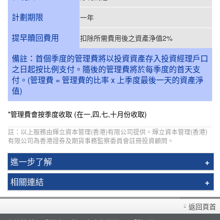
計劃期限
一年
提早贖回費用
扣除所需費用後之資產浄值2%
備註：首個季度的管理費將以投資資產存入投資經理戶口
之日起按比例支付。隨後的管理費將於每季度的首天支
付。(管理費 = 管理費的比率 x 上季度最後一天的資產淨
值)
*管理費會按季度收取 (在一,四,七,十月份收取)
註：以上服務由輝立資本管理(香港)有限公司提供。輝立資本管理(香港)
有限公司為香港證券及期貨事務監察委員會註冊投資顧問。
進一步了解
資本管理
相關連結
基金經理
開設戶口
新股指數ETF
返回頁首
存款/提款/賬戶轉賬