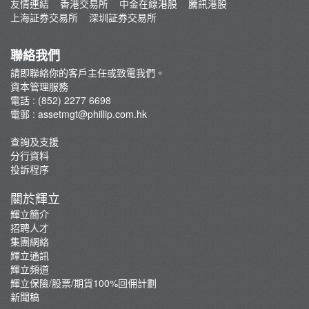
ETF通訊
友情連結
香港交易所
中金在線港股
騰訊港股
常見問題
上海証券交易所
深圳証券交易所
輝立豐盛基金
委托管理賬戶服務
聯絡我們
輝立委託帳戶服務 - 新股債券混合投資組合
請即聯絡你的客戶主任或致電我們。
資本管理服務
電話 : (852) 2277 6698
電郵 :
assetmgt@phillip.com.hk
查詢及支援
分行資料
投訴程序
關於輝立
輝立簡介
招聘人才
集團網絡
輝立通訊
輝立頻道
輝立保險/股票/期貨100%回佣計劃
新聞稿