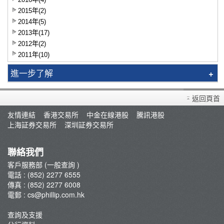
2015年(2)
2014年(5)
2013年(17)
2012年(2)
2011年(10)
進一步了解
最新推廣
返回頁首
輝利市
友情連結
香港交易所
中金在線港股
騰訊港股
手機應用程式
上海証券交易所
深圳証券交易所
ATS 電子交易系統
平台功能列表
聯絡我們
電子保安編碼器 PHK Key
客戶服務部 (一般查詢 )
電話 : (852) 2277 6555
交易平台資訊及下載
傳真 : (852) 2277 6008
註冊PHK Key
電郵 :
cs@phillip.com.hk
解綁PHK KEY
查詢及支援
期貨應用程式界面(API)