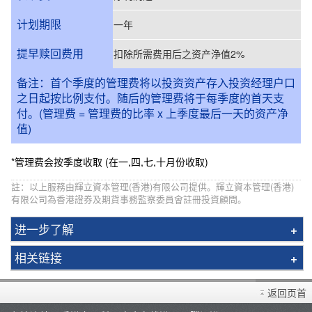
计划期限
一年
提早赎回费用
扣除所需费用后之资产浄值2%
备注：首个季度的管理费将以投资资产存入投资经理户口
之日起按比例支付。随后的管理费将于每季度的首天支
付。(管理费 = 管理费的比率 x 上季度最后一天的资产净
值)
*管理费会按季度收取 (在一,四,七,十月份收取)
註：以上服務由輝立資本管理(香港)有限公司提供。輝立資本管理(香港)
有限公司為香港證券及期貨事務監察委員會註冊投資顧問。
进一步了解
资本管理
相关链接
基金经理
开设户口
辉立丰盛基金
返回页首
存款/提款/账户转账