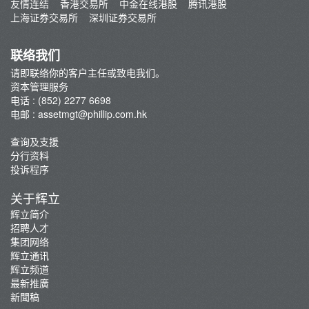
新股指数ETF
友情连结
香港交易所
中金在线港股
腾讯港股
常见问题
上海证券交易所
深圳证券交易所
ETF通讯
联络我们
请即联络你的客户主任或致电我们。
资本管理服务
电话 : (852) 2277 6698
电邮 :
assetmgt@phillip.com.hk
查询及支援
分行资料
投诉程序
关于辉立
辉立简介
招聘人才
集团网络
辉立通讯
辉立频道
最新推廣
新聞稿