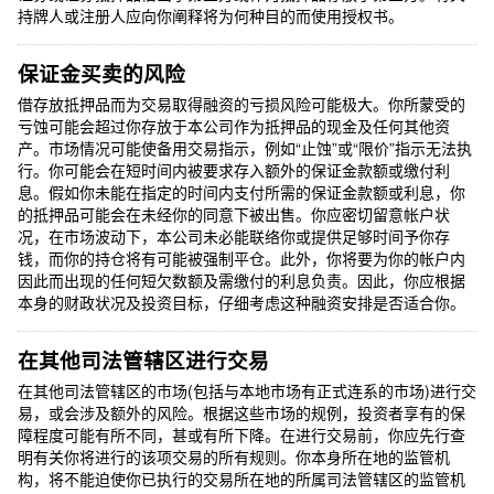
持牌人或注册人应向你阐释将为何种目的而使用授权书。
保证金买卖的风险
借存放抵押品而为交易取得融资的亏损风险可能极大。你所蒙受的
亏蚀可能会超过你存放于本公司作为抵押品的现金及任何其他资
产。市场情况可能使备用交易指示，例如“止蚀”或“限价”指示无法执
行。你可能会在短时间内被要求存入额外的保证金款额或缴付利
息。假如你未能在指定的时间内支付所需的保证金款额或利息，你
的抵押品可能会在未经你的同意下被出售。你应密切留意帐户状
况，在市场波动下，本公司未必能联络你或提供足够时间予你存
钱，而你的持仓将有可能被强制平仓。此外，你将要为你的帐户内
因此而出现的任何短欠数额及需缴付的利息负责。因此，你应根据
本身的财政状况及投资目标，仔细考虑这种融资安排是否适合你。
在其他司法管辖区进行交易
在其他司法管辖区的市场(包括与本地市场有正式连系的市场)进行交
易，或会涉及额外的风险。根据这些市场的规例，投资者享有的保
障程度可能有所不同，甚或有所下降。在进行交易前，你应先行查
明有关你将进行的该项交易的所有规则。你本身所在地的监管机
构，将不能迫使你已执行的交易所在地的所属司法管辖区的监管机