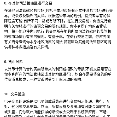
8. 在其他司法管辖区进行交易
在其他司法管辖区的市场(包括与本地市场有正式連系的市场)进行交
易，或会涉及额外的风险。根据这些市场的规例，投资者享有的保
障程度可能 有所不同，甚或有所下降。在进行交易前，你应先行查
明有关你将进行的该项交易的所有规则。你本身所在地的监管机
构，将不能迫使你已执行 的交易所在地的所属司法管辖区的监管机
构或市场执行有关的规则。有鉴于此，在进行交易之前，你应先向
有关商号查询你本身地区所属的司法 管辖区及其他司法管辖区可提
供哪种补救措施及有关详情。
9. 货币风险
以外币计算的合约买卖所带來的利润或招致的亏损(不論交易是否在
你本身所在的司法管辖区或其他地区进行)，均会在需要将合约的单
位货币兑换成另一种货币时受到汇率波动的影响。
10. 交易设施
电子交易的设施是以电脑组成系统來进行交易指示传递、执行、配
对、登记或交易结算。然而，所有设施及系统均有可能会暂时中断
或失靈，而你就此所能获得的赔偿或会受制于系统供应商、市场、
结算公司及／或參与者商号就其所承担的责任所施加的限制。由于