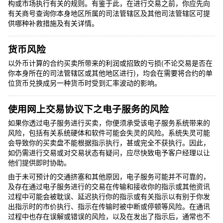
构或市场执行有关的规则。有鉴于此，在进行交易之前，你应先向
有关商号查询你本身地区所属的司法管辖区及其他司法管辖区可提
供哪种补救措施及有关详情。
货币风险
以外币计算的合约买卖所带来的利润或招致的亏损(不论交易是否在
你本身所在的司法管辖区或其他地区进行)，均会在需要将合约的单
位货币兑换成另一种货币时受到汇率波动的影响。
使用网上交易协议下之电子服务的风险
如果你透过电子服务进行买卖，你便须承受该电子服务系统带来的
风险，包括有关系统硬体和软件可能会失灵的风险。系统失灵可能
会导致你的买卖盘不能根据指示执行，甚或完全不获执行。因此，
如仍需进行交易或对交
易
状态有疑问，应尽快致电予客户经理以让
他们提供即时协助。
由于未可预计的交通挤塞和其他原因，电子服务可能并不可靠的，
及存在通过电子服务进行的交易在传输和接收你的指示或其他资讯
过程中可能会被耽误、延迟执行你的指示或有关指示以有别于你发
出指示时的市价执行、指示在传输时被中断或停顿等风险。在通讯
过程中也存在误解或错误的风险，以及在发出了指示后，通常也不