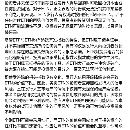
投资者并无保证将于到期日或发行人提早回购时可收回投资本金或
任何投资回报。对于ETN，正面表现的月份或无法抵销其中某些极
不利之月度表现。 ETN发行人有权随时按回购价值赎回ETN。若于
任何时候ETN的回购价值为零，投资者的投资则变得毫无价值。
ETN可能流通性不足，投资者并无保证可随时按其意愿，以目标价
格买卖。
尽管ETF与ETN均有追踪基准指数的特性，但ETN属于债务证券，
并不实际拥有其追踪的任何资产，拥有的仅是发行人向投资者分配
理论上存在的基准指数所反映的回报之承诺。 ETN对投资组合的多
元化程度有限，投资者须承受特定指数及指数成份的集中性风险。
鉴于ETN属无抵押品的债务工具，若ETN发行商发生违约或破产，
最大潜在损失可能是投资额的百分之一百及无法获得任何利润。
即使受追踪的相关指数没有变化，发行人信用评级降级亦会导致
ETN的价值下跌。因此，买卖ETN的投资者直接面临发行人的信用
风险，且在发行人宣布破产的情况下仅拥有无担保的破产索偿权。
本金金额须扣除定期收纳的投资者费用或任何适用的费用，该等费
用会对回报产生不利影响。你应注意ETN的相关资产可能因ETN本
身以外的货币计值而产生的汇率风险。汇率变动可为你的投资带来
不利影响。
个别ETN可能会采用杠杆，而ETN的价值会因应其对于相关资产的
杠杆比率而迅速变化。你应注意ETN的价值可能会跌至零，你可能