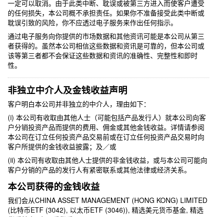
一定可以取消。由于此类中断、耽误或被第三方进入而使客户遭受
的任何损失，本公司概不承担责任。如果你不准备接受此类中断或
耽误引致的风险，你不应透过电子服务来作出任何指示。
通过电子服务向你提供的市场数据和其他资讯可能是本公司从第三
者获得的。虽然本公司相信这些数据和资讯是可靠的，但本公司或
该等第三者都不会保证这些数据和资讯的准确性、完整性和即时
性。
非独立中介人
及
金钱收益声明
客户明白本公司并非独立的中介人，理由如下：
(i)
本公司有收取由其他人士（可能包括产品发行人）就本公司向客
户分销投资产品而提供的费用、佣金或其他金钱收益。详情请参阅
本公司在订
立
任何投资产品交
易
前或在订
立
任何投资产品交
易
时向
客户所提供的金钱收益披露；
及／或
(ii)
本公司有收取由其他人士提供的非金钱收益，或与本公司可能向
客户分销的产品的发
行
人有紧密联系或其他法律或经济关系。
本公司获得的金钱收益
我们会从CHINA ASSET MANAGEMENT (HONG KONG) LIMITED
(比特币ETF (3042), 以太币ETF (3046)), 精选美元货币基金, 精选