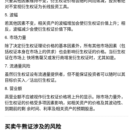
只要其他因素维持不变，衍生权证价格会随时间而递减，投资者绝
对不宜视衍生权证为长线投资工具。
5. 波幅
若其他因素不变，相关资产的波幅增加会使衍生权证价值上升；相
反，波幅减少会使衍生权证价值下降。
6. 市场力量
除了决定衍生权证理论价格的基本因素外，所有其他市场因素（包
括权证本身在市场上的供求）也会影响衍生权证的价格。当衍生权
证在市场上 快将售罄又或发行商增发衍生权证时，尤其如是。
7. 流通量风险
虽然衍生权证设有流通量提供者，但不能保证投资者可以随时以其
目标价买入／沽出衍生权证。
8. 营业额
高营业额不应被视作衍生权证价格将上升的显示。除市场力量外，
衍生权证的价格受多项因素影响，如相关资产的价格及其波动性、
到期前的剩 余时间、利率及相关资产的预期股息。
买卖牛熊证涉及的风险