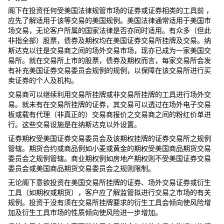
阁下在投资任何受美国法律规管市场的证券或证券相类的工具前 ，
应先了解适用于该等交易的美国规例。美国法律通常适用于美国市
场交易，无论客户所属的国家法律是否亦同时适用。有众多（但此
非指全部）股票，债券及期权均在美国证券交易所挂牌及交易。纳
斯达克以往是交易商之间的场外交易市场，现亦已成为一家美国交
易所。就在交易所上市的股票，债券及期权而言，每家交易所会发
有补充美国证券交易委员会规例的规例，以保障在该交易所进行买
卖证券的个人及机构。
交易商可以继续利用交易所挂牌或非交易所挂牌的工具进行场外交
易。就未有在交易所挂牌的证券，其交易可以透过在场外电子交易
板或载有代理（非真正的）交易商报价之交易商之间的粉红价单进
行。这些交易设施是在纳斯达克以外设置。
证券期权受美国证券交易委员会及该期权挂​​牌的证券交易所之规例
管辖。期货合约或商品例如小麦或黄金的期权受美国商品期货交易
委员会之规例管辖。商业期权例如房地产期权则不受美国证券交易
委员会或美国商品期货交易委员会之规则限制。
无论阁下意欲投资在美国交易所挂牌的证券、场外交易证券或衍生
工具（如期权或期货），客户应了解监管拟进行交易之市场的有关
规例。投资于没有须在交易所挂牌要求的衍生工具会倾​​向使风险增
加及衍生工具市场的性质倾向使风险进一步增加。