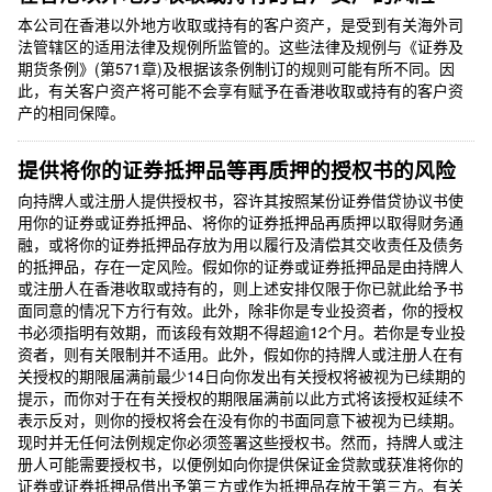
本公司在香港以外地方收取或持有的客户资产，是受到有关海外司
法管辖区的适用法律及规例所监管的。这些法律及规例与《证券及
期货条例》(第571章)及根据该条例制订的规则可能有所不同。因
此，有关客户资产将可能不会享有赋予在香港收取或持有的客户资
产的相同保障。
提供将你的证券抵押品等再质押的授权书的风险
向持牌人或注册人提供授权书，容许其按照某份证券借贷协议书使
用你的证券或证券抵押品、将你的证券抵押品再质押以取得财务通
融，或将你的证券抵押品存放为用以履行及清偿其交收责任及债务
的抵押品，存在一定风险。假如你的证券或证券抵押品是由持牌人
或注册人在香港收取或持有的，则上述安排仅限于你已就此给予书
面同意的情况下方行有效。此外，除非你是专业投资者，你的授权
书必须指明有效期，而该段有效期不得超逾12个月。若你是专业投
资者，则有关限制并不适用。此外，假如你的持牌人或注册人在有
关授权的期限届满前最少14日向你发出有关授权将被视为已续期的
提示，而你对于在有关授权的期限届满前以此方式将该授权延续不
表示反对，则你的授权将会在没有你的书面同意下被视为已续期。
现时并无任何法例规定你必须签署这些授权书。然而，持牌人或注
册人可能需要授权书，以便例如向你提供保证金贷款或获准将你的
证券或证券抵押品借出予第三方或作为抵押品存放于第三方。有关