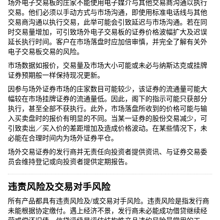
场外电子交易板的庄家不能使用电子媒介与其他交易商沟通以执行
交易。他们必须以手动方式与市场沟通，即使用标准电话线与其他
交易商沟通以执行交易，此举可能会引致延迟与市场沟通。若在同
时交易量增加，可引致场外电子交易板的证券价格波幅扩大及迟误
延长执行时间。客户在市场落盘时应加倍审慎，并完全了解有关外
电子交易板交易的风险。
市场数据如报价，交易量及市场大小可能或未必与纳斯达克或挂牌
证券预期般一样保持现况更新。
因参与场外证券市场的庄家数目可能较少，该证券的流通量可能大
幅较在市场挂牌证券的流通量低。因此，阁下的指示可能只获部分
执行，甚至全部不获执行。此外，市场落盘所收到的价格可能与输
入买卖盘时的报价有明显的不同。当某一证券的股份交易减少，可
引致卖出／买入价的差距增加及造成价格波动。在某些情况下，未
必能在合理时间内为场外证券平仓。
场外交易证券的发行商并无责任向投资者提供资讯、与证券交易委
员会维持登记或向投资者提供定期报告。
违责风险及交易对手风险
所有产品都具有违责风险及/或交易对手风险。违责风险是指发行商
未能根据协定缴付。遇上经济不景，发行商未必能成功借贷继续经
营或偿还旧债。信贷评级是评估结构性产品违约风险最常用的工