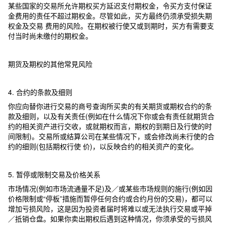
某些国家的交易所允许期权买方延迟支付期权金，令买方支付保证
金费用的责任不超过期权金。尽管如此，买方最终仍须承受损失期
权金及交易 费用的风险。在期权被行使又或到期时，买方有需要支
付当时尚未缴付的期权金。
期货及期权的其他常見风险
4. 合约的条款及细则
你应向替你进行交易的商号查询所买卖的有关期货或期权合约的条
款及细则，以及有关责任(例如在什么情况下你或会有责任就期货合
约的相关资产进行交收，或就期权而言，期权的到期日及行使的时
间限制)。交易所或结算公司在某些情况下，或会修改尚未行使的合
约的细则(包括期权行使 价)，以反映合约的相关资产的变化。
5. 暂停或限制交易及价格关系
市场情况(例如市场流通量不足)及／或某些市场规则的施行(例如因
价格限制或“停板”措施而暂停任何合约或合约月份的交易)，都可以
增加亏损风险，这是因为投资者届时将难以或无法执行交易或平掉
／抵销仓盘。如果你卖出期权后遇到这种情况，你须承受的亏损风