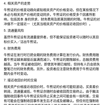
4. 相关资产的走势
牛熊证的价格变动趋向紧贴相关资产的价格变动，但在某些情况下
未必与相关资产价格的变动同步。牛熊证的价格受多个因素所影
响，包括其本 身的供求、财务费用及距离到期的时限。牛熊证的对
冲值不一定接近一（尤其当相关资产的价格接近收回价时）。
5. 流通量风险
虽然牛熊证设有流通量提供者，但不能保证投资者可以随时以其目
标价买入／沽出牛熊证。
6. 财务费用
牛熊证在发行时已把全期的财务费用计算在发行价内。财务费用随
着牛熊证越来越接近届满而减少。牛熊证的期限越长，总融资费用
越高。当牛 熊证被收回时，即使其年期已缩短，但持有人仍会损失
整笔已付的财务费用。另外，投资者应注意财务费用于牛熊证的限
期内会不时变动。
7. 接近收回价时的交易
相关资产价格接近收回价时，牛熊证的价格可能较波动，买卖差价
转阔，流通量减低，牛熊证亦随时会被收回而交易终止。由于触法
强制收回事件与牛熊证实际停止买卖之间可能会有一些时差，交易
有可能会在强制收回事件发生后才达成及被确认。但任何在强制收