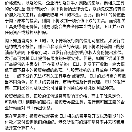
价格波动，以及股息、企业行动及对手方风险的影响。倘相关工具
的价格跌至 低于转换价，阁下将接纳法律责任，以预先议定的转换
价购入相关工具，而非收取与 ELI 的本金。因此，倘 ELI 的价值低
于阁下原本的投资，则阁 下将收到一项价值下跌的工具，而倘相关
工具变得毫无价值，则更可能会失去全部本金或存款。 ELI 并非以
任何资产或抵押品担保。
阁下知道当购买 ELI 时，阁下倚赖发行商的信用可靠性。如发行商
违约或资不抵债，则不论参考资产的表现，阁下将须倚赖阁下的分
销商代表阁 下采取行动，以发行商无抵押的债权人身份提出索偿。
发行商可为其 ELI 提供有限度的庄家安排。但是，如阁下尝试于发
行商提供的庄家安排下 在到期前终止 ELI，则阁下可收取一笔大幅
低于阁下原本的投资金额的款项。与股票挂钓的工具或会「不能转
让」，阁下或许无法将有关工具平仓 或变现。 ELI 的发行商亦可担
当不同角色，如 ELI 的安排行、市场代理及计算代理。 ELI 的发行
商、其附属公司及联营公司担当不同角色亦可引致 利益冲突。
投资者应注意，正股的任何派息可影响其价格，而由于除息定价，
可影响 ELI 到期时的回报。投资者亦应注意，发行商可因正股的企
业行动而对 ELI 作出调整。
潜在孳息率：投资者应就买卖 ELI 相关的费用及开支以及到期时的
付款／交付咨询他们的经纪。港交所发布的潜在孳息率并无将费用
及开支计算在内。