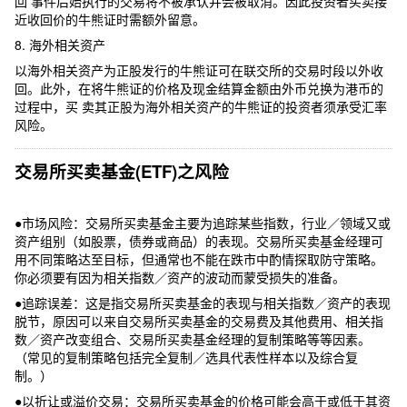
回 事件后始执行的交易将不被承认并会被取消。因此投资者买卖接
近收回价的牛熊证时需额外留意。
8. 海外相关资产
以海外相关资产为正股发行的牛熊证可在联交所的交易时段以外收
回。此外，在将牛熊证的价格及现金结算金额由外币兑换为港币的
过程中，买 卖其正股为海外相关资产的牛熊证的投资者须承受汇率
风险。
交易所买卖基金(ETF)之风险
●市场风险：交易所买卖基金主要为追踪某些指数，行业／领域又或
资产组别（如股票，债券或商品）的表现。交易所买卖基金经理可
用不同策略达至目标，但通常也不能在跌市中酌情探取防守策略。
你必须要有因为相关指数／资产的波动而蒙受损失的准备。
●追踪误差：这是指交易所买卖基金的表现与相关指数／资产的表现
脱节，原因可以来自交易所买卖基金的交易费及其他费用、相关指
数／资产改变组合、交易所买卖基金经理的复制策略等等因素。
（常见的复制策略包括完全复制／选具代表性样本以及综合复
制。）
●以折让或溢价交易：交易所买卖基金的价格可能会高于或低于其资