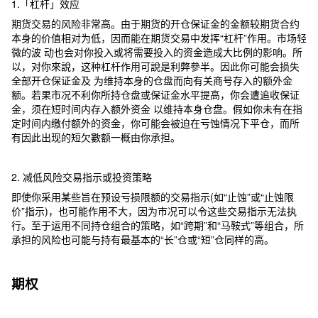
1.「杠杆」效应
期货交易的风险非常高。由于期货的开仓保证金的金额较期货合约
本身的价值相对为低，因而能在期货交易中发挥“杠杆”作用。市场轻
微的波 动也会对你投入或将需要投入的资金造成大比例的影响。所
以，对你來說，这种杠杆作用可說是利弊參半。因此你可能会损失
全部开仓保证金及 为维持本身的仓盘而向有关商号存入的额外金
额。若果市况不利你所持仓盘或保证金水平提高，你会遭追收保证
金，须在短时间内存入额外资金 以维持本身仓盘。假如你未有在指
定时间内缴付额外的资金，你可能会被迫在亏蚀情况下平仓，而所
有因此出现的短欠數额一概由你承担。
2. 减低风险交易指示或投资策略
即使你采用某些旨在预设亏损限额的交易指示(如“止蚀”或“止蚀限
价”指示)，也可能作用不大，因为市况可以令这些交易指示无法执
行。至于运用不同持仓组合的策略，如“跨期”和“马鞍式”等组合，所
承担的风险也可能与持有最基本的“长”仓或“短”仓同样的高。
期权