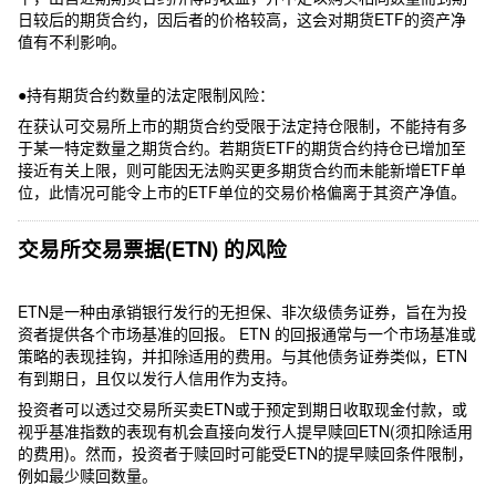
日较后的期货合约，因后者的价格较高，这会对期货ETF的资产净
值有不利影响。
●持有期货合约数量的法定限制风险：
在获认可交易所上市的期货合约受限于法定持仓限制，不能持有多
于某一特定数量之期货合约。若期货ETF的期货合约持仓已增加至
接近有关上限，则可能因无法购买更多期货合约而未能新增ETF单
位，此情况可能令上市的ETF单位的交易价格偏离于其资产净值。
交易所交易票据(ETN) 的风险
ETN是一种由承销银行发行的无担保、非次级债务证券，旨在为投
资者提供各个市场基准的回报。 ETN 的回报通常与一个市场基准或
策略的表现挂钩，并扣除适用的费用。与其他债务证券类似，ETN
有到期日，且仅以发行人信用作为支持。
投资者可以透过交易所买卖ETN或于预定到期日收取现金付款，或
视乎基准指数的表现有机会直接向发行人提早赎回ETN(须扣除适用
的费用)。然而，投资者于赎回时可能受ETN的提早赎回条件限制，
例如最少赎回数量。