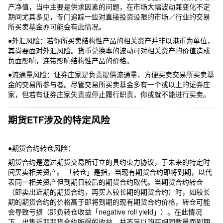
产净值，当中主要是供求因素的问题，在市场大幅波动兼变化不定
期间尤其多见，专门追踪一些对直接投资设限的市场／行业的交易
所买卖基金亦可能会有此情况。
●外汇风险：若你所买卖结构性产品的相关资产并非以港币为单位，
其尚要面对外汇风险。货币兑换率的波动可对相关资产的价值造成
负面影响，连带影响结构性产品的价格。
●流通量风险：证券庄家是负责提供流通量、方便买卖交易所买卖基
金的交易所参与者。尽管交易所买卖基金多有一个或以上的证券庄
家，但若有证券庄家失责或停止履行职责，你或就不能进行买卖。
期货ETF涉及的特定风险
●期货合约转仓风险：
期货合约是透过期货交易所订立的具约束力协议，于未来的特定时
间买卖相关资产。 「转仓」是指，当现有期货合约即将到期，以代
表同一相关资产但到期日较后的期货合约取代。当期货合约转仓
（即卖出近期的期货合约，再买入较长期的期货合约）时，如较长
期的期货合约的价格高于即将到期的现有期货合约价格，转仓可能
会导致亏损（即负转仓收益「negative roll yield」）。在此情况
下，出售近期期货合约所得的收益，并不足以购买相同数量而到期