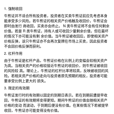
1. 强制收回
牛熊证并不适合所有投资者，投资者在买卖牛熊证前应先考虑本身
能承受多少风险。若牛熊证的相关资产价格触及收回价，牛熊证会
即时由发行 商收回，买卖亦会终止。 N 类牛熊证将不会有任何剩余
价值。若是 R 类牛熊证，持有人或可收回少量剩余价值，但在最坏
的情况下亦可能没有剩 余价值。当牛熊证被收回后，即使相关资产
价格反弹，该只牛熊证亦不会再次复牌在市场上买卖，因此投资者
不会因价格反弹而获利。
2. 杠杆作用
由于牛熊证是杠杆产品，牛熊证价格在比例上的变幅会较相关资产
为高。当相关资产的价格较接近牛熊证的收回价，则牛熊证被收回
的风险较 高。理论上，牛熊证的杠杆比率将较高，反映被收回的风
险。若相关资产价格的走向与投资者原先预期的相反，投资者可能
要承受比例上更大的 损失。
3. 限定的有效期
牛熊证发行时的有效期以固定的到期日表示。若在到期前遭提早收
回，牛熊证的有效期将变得更短。期间牛熊证的价值会随相关资产
价格的变动 而波动，于到期后便没有价值。在某些情况下若被提早
收回，牛熊证亦可能变得没有价值。