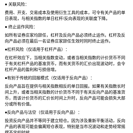
● 关联风险：
费用、开支、交易成本及使用衍生工具的成本，可令有关产品的单
日表现，与相关指数的单日杠杆/反向表现的关联度下降。
● 终止运作风险：
如所有证券庄家均辞任，杠杆及反向产品必须终止运作。杠杆及反
向产品必须在最后一名证券庄家辞任生效时同时终止运作。
●杠杆风险（仅适用于杠杆产品）：
在杠杆效应下，当相关指数变动，或者当相关指数的计价货币不同
于有关杠杆产品的基准货币，而有关货币的汇价出现波动时，会令
杠杆产品的盈利和亏损倍增。
●有别于传统的回报模式（仅适用于反向产品）：
反向产品旨在提供与相关指数相反的单日回报。如果有关指数长时
间上升，或者当相关指数的计价货币不同于有关反向产品的基准货
币，而该计价货币的汇价长时间上升时，反向产品可能会损失大部
分或所有价值。
●反向产品与沽空（仅适用于反向产品）：
投资反向产品并不等同于建立短仓。因为涉及重新平衡活动，反向
产品的表现可能会偏离短仓表现，特别是当市况波动和走势经常摇
摆不定的时候。