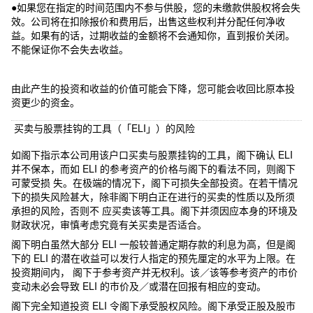
●如果您在指定的时间范围内不参与供股，您的未缴款供股权将会失
效。公司将在扣除报价和费用后，出售这些权利并分配任何净收
益。如果有的话，过期收益的金额将不会通知你，直到报价关闭。
不能保证你不会失去收益。
由此产生的投资和收益的价值可能会下降，您可能会收回比原本投
资更少的资金。
买卖与股票挂钩的工具（「ELI」）的风险
如阁下指示本公司用该户口买卖与股票挂钩的工具，阁下确认 ELI
并不保本，而如 ELI 的参考资产的价格与阁下的看法不同，则阁下
可蒙受损 失。在极端的情况下，阁下可损失全部投资。在若干情况
下的损失风险甚大，除非阁下明白正在进行的买卖的性质以及所须
承担的风险，否则不 应买卖该等工具。阁下并须因应本身的环境及
财政状况，审慎考虑究竟有关买卖是否适合。
阁下明白虽然大部分 ELI 一般较普通定期存款的利息为高，但是阁
下的 ELI 的潜在收益可以发行人指定的预先厘定的水平为上限。在
投资期间内， 阁下于参考资产并无权利。该／该等参考资产的市价
变动未必会导致 ELI 的市价及／或潜在回报有相应的变动。
阁下完全知道投资 ELI 令阁下承受股权风险。阁下承受正股及股市