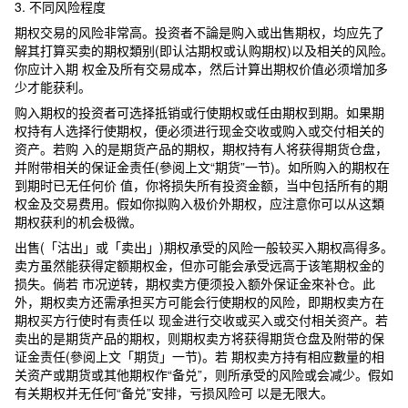
3. 不同风险程度
期权交易的风险非常高。投资者不論是购入或出售期权，均应先了
解其打算买卖的期权類别(即认沽期权或认购期权)以及相关的风险。
你应计入期 权金及所有交易成本，然后计算出期权价值必须增加多
少才能获利。
购入期权的投资者可选择抵销或行使期权或任由期权到期。如果期
权持有人选择行使期权，便必须进行现金交收或购入或交付相关的
资产。若购 入的是期货产品的期权，期权持有人将获得期货仓盘，
并附带相关的保证金责任(參阅上文“期货”一节)。如所购入的期权在
到期时已无任何价 值，你将损失所有投资金额，当中包括所有的期
权金及交易费用。假如你拟购入极价外期权，应注意你可以从这類
期权获利的机会极微。
出售(「沽出」或「卖出」)期权承受的风险一般较买入期权高得多。
卖方虽然能获得定额期权金，但亦可能会承受远高于该笔期权金的
损失。倘若 市况逆转，期权卖方便须投入额外保证金來补仓。此
外，期权卖方还需承担买方可能会行使期权的风险，即期权卖方在
期权买方行使时有责任以 现金进行交收或买入或交付相关资产。若
卖出的是期货产品的期权，则期权卖方将获得期货仓盘及附带的保
证金责任(參阅上文「期货」一节)。若 期权卖方持有相应數量的相
关资产或期货或其他期权作“备兑”，则所承受的风险或会减少。假如
有关期权并无任何“备兑”安排，亏损风险可 以是无限大。