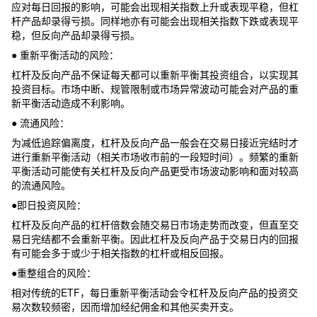
应对每日回报的影响，可能会出现相关指数上升或表现平稳，但杠
杆产品却录得亏损。同样地亦有可能会出现相关指数下跌或表现平
稳，但反向产品却录得亏损。
● 重新平衡活动的风险：
杠杆及反向产品不保证每天都可以重新平衡其投资组合，以实现其
投资目标。市场中断、规管限制或市场异常波动可能会对产品的重
新平衡活动造成不利影响。
● 流通风险：
为减低追踪偏离度，杠杆及反向产品一般会在交易日接近完结时才
进行重新平衡活动（相关市场收市前的一段短时间）。频繁的重新
平衡活动可能使有关杠杆及反向产品更受市场波动影响和面对较高
的流通风险。
●即日投资风险：
杠杆及反向产品的杠杆倍数会随交易日市场走势而改变，但直至交
易日完结都不会重新平衡。因此杠杆及反向产品于交易日内的回报
有可能会多于或少于相关指数的杠杆或相反回报。
●重整组合的风险：
相对传统的ETF，每日重新平衡活动会令杠杆及反向产品的投资交
易次数较频密，因而增加经纪佣金和其他买卖开支。