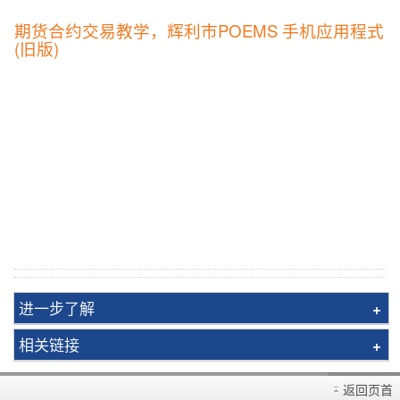
期货合约交易教学，辉利市POEMS 手机应用程式
(旧版)
进一步了解
大利市支援
相关链接
小组班/平台工作坊
返回页首
下载辉利市使用指南