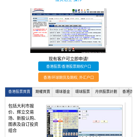
现有客户可立即申请!
香港股票/香港股票期权户口
香港/环球期货及期权, 外汇户口
香港股票買賣
期權買賣
環球基金
環球股票
月供股票計劃
香港期貨
包括大利市报
价、辉立交易
场、新股认购、
图表及自订投资
组合