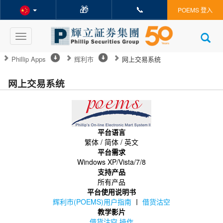
🎁
📞
POEMS 登入
Toggle
navigation
Phillip Apps
辉利市
网上交易系统
网上交易系统
平台语言
繁体 / 简体 / 英文
平台需求
Windows XP/Vista/7/8
支持产品
所有产品
平台使用说明书
辉利市(POEMS)用户指南
〡
借货沽空
教学影片
借货沽空 操作