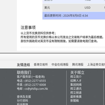
美元
USD
最后更新时间 : 2026年8月8日 4:34
注意事项
以上货币兑换资料仅供参考；
所有使用的货币兑换价格以本公司发出之交易帐户结单为最后根据。
部份外国政府对其货币设有限制措施，如需要请致电我们查询。
友情连结
香港交易所
中金在线港股
腾讯港股
上海证券交易
联络我们
关于辉立
客户服务部 (一般查询)
辉立简介
电话 : (852) 2277 6555
招聘人才
传真 : (852) 2277 6008
集团网络
电邮 :
cs@phillip.com.hk
辉立通讯
辉立频道
查询及支援
最新推廣
分行资料
新聞稿
投诉程序