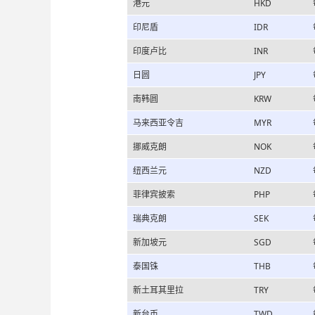
港元
HKD
印尼盾
IDR
印度卢比
INR
日圆
JPY
南韩圆
KRW
马来西亚令吉
MYR
挪威克朗
NOK
纽西兰元
NZD
菲律宾披索
PHP
瑞典克朗
SEK
新加坡元
SGD
泰国铢
THB
新土耳其里拉
TRY
新台币
TWD