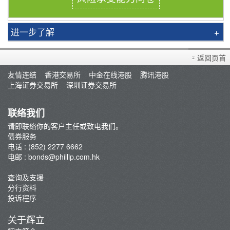
进一步了解
简介
返回页首
报价
友情连结
香港交易所
中金在线港股
腾讯港股
买卖流程
上海证券交易所
深圳证券交易所
债券教室
债券融资
联络我们
孳息率计算机
请即联络你的客户主任或致电我们。
债券服务
常見問題
电话 : (852) 2277 6662
电邮 :
bonds@phillip.com.hk
查询及支援
分行资料
投诉程序
关于辉立