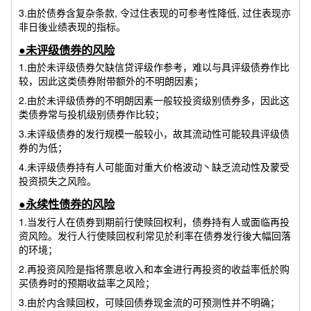
3.由於债券含复杂条款, 令过住表现的可参考性降低, 过住表现亦
非日後业绩表现的指标。
●未评级债券的风险
1.由於未评级债券欠缺信贷评级作参考，难以与具评级债券作比
较，因此这类债券附带额外的不明朗因素；
2.由於未评级债券的不明朗因素一般较投资级别债券多，因此这
类债券常与投机级别债券作比较；
3.未评级债券的发行规模一般较小，故其流动性可能较具评级债
券的为低；
4.未评级债券持有人可能面对重大价格波动丶缺乏流动性及蒙受
投资损失之风险。
●永续性债券的风险
1.当发行人在债券到期前行使赎回权利，债券持有人或面临再投
资风险。发行人行使赎回权利常见於利率在债券发行後大幅回落
的环境；
2.再投资风险是指将票息收入和本金进行再投资的收益率低於购
买债券时的预期收益率之风险；
3.由於内含赎回权，可赎回债券现金流的可预测性并不明确；