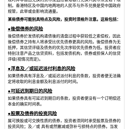
制。香港特区及中国内地两地的人民币与外币兑换是受中国政府
规管，此举或会影响流通量。
某些债券可能别具特点及风险，投资时须格外注意。这些包括：
●後偿债券的风险
後偿债券於发债机构遣债後的清盘过程中获较低之索偿权，因此
後偿债券之持有人将承受比优先债券更高的风险。後偿债券为无
抵押，其信贷评级及债务的优先次序较优先债券为低。投资者应
特别注意产品之信贷资料，包括发债机构，债券或担保人的信贷
评级(视情况而定)。
●浮息及／或延迟派付利息的风险
如果债券具有浮息及／或延迟派付利息的条款，投资者便无法确
定将收取的利息金额及利息派付的时间。
●可延迟到期日的风险
如果债券具有可延迟到期日的条款，投资者便没有一个订明偿还
本金的确实时间表。
●股票及债券的投资风险
属可换股或可交换性质的债券，投资者须同时承受股票及债券的
投资风险；及／或 具有或然撇减或弥补亏损特点的债券。当发