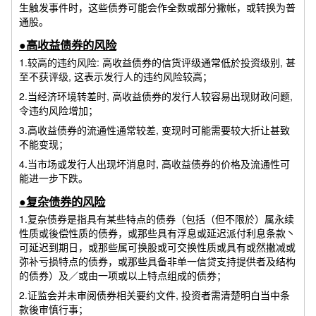
生触发事件时，这些债券可能会作全数或部分撇帐，或转换为普
通股。
●高收益债券的风险
1.较高的违约风险: 高收益债券的信货评级通常低於投资级别, 甚
至不获评级, 这表示发行人的违约风险较高；
2.当经济环境转差时, 高收益债券的发行人较容易出现财政问题,
令违约风险增加；
3.高收益债券的流通性通常较差, 变现时可能需要较大折让甚致
不能变现；
4.当市场或发行人出现坏消息时, 高收益债券的价格及流通性可
能进一步下跌。
●复杂债券的风险
1.复杂债券是指具有某些特点的债券（包括（但不限於）属永续
性质或後偿性质的债券，或那些具有浮息或延迟派付利息条款丶
可延迟到期日，或那些属可换股或可交换性质或具有或然撇减或
弥补亏损特点的债券，或那些具备非单一信贷支持提供者及结构
的债券）及／或由一项或以上特点组成的债券；
2.证监会并未审阅债券相关要约文件, 投资者需清楚明白当中条
款後审慎行事；