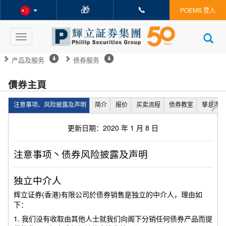
🎁
📞
POEMS 登入
Toggle
navigation
产品及服务
债券服务
債券主頁
注意事项、风险披露及声明
简介
报价
买卖流程
债券教室
孳息率计
更新日期：2020 年 1 月 8 日
注意事项丶债券风险披露及声明
独立中介人
辉立证券(香港)有限公司於债券销售是独立的中介人，理由如
下：
1. 我们没有收取由其他人士就我们向阁下分销任何债券产品而提