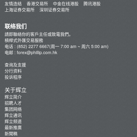
重要通知
友情连结
香港交易所
中金在线港股
腾讯港股
外汇易 交易平台
上海证券交易所
深圳证券交易所
最新推廣
下载外汇易系统
联络我们
請即聯絡你的客戶主任或致電我們。
槓桿式外匯交易服務
电话 : (852) 2277 6667(周一 7:00 am ~ 周六 5:00 am)
电邮 :
forex@phillip.com.hk
查询及支援
分行资料
投诉程序
关于辉立
辉立简介
招聘人才
集团网络
辉立通讯
辉立频道
最新推廣
新聞稿