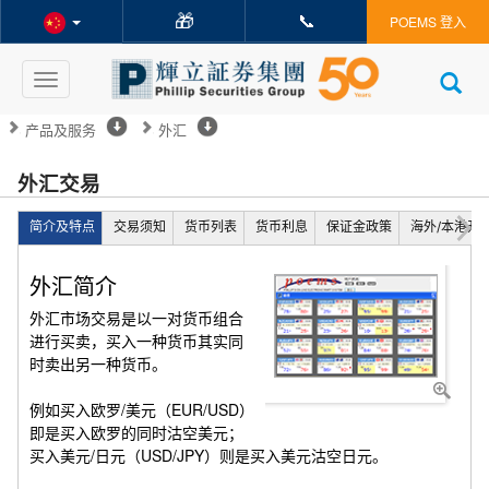
🎁
📞
POEMS 登入
Toggle
navigation
产品及服务
外汇
外汇交易
简介及特点
交易须知
货币列表
货币利息
保证金政策
海外/本港开
外汇简介
外汇市场交易是以一对货币组合
进行买卖，买入一种货币其实同
时卖出另一种货币。
例如买入欧罗/美元（EUR/USD）
即是买入欧罗的同时沽空美元；
买入美元/日元（USD/JPY）则是买入美元沽空日元。