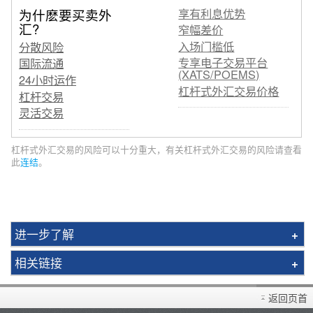
享有利息优势
为什麽要买卖外
汇?
窄幅差价
入场门槛低
分散风险
专享电子交易平台
国际流通
(XATS/POEMS)
24小时运作
杠杆式外汇交易价格
杠杆交易
灵活交易
杠杆式外汇交易的风险可以十分重大，
有关杠杆式外汇交易的风险请查看
此
连结
。
进一步了解
外汇即时报价
相关链接
货币利息
存款/提款/转账
技术走势
返回页首
辉利市 免费交易平台