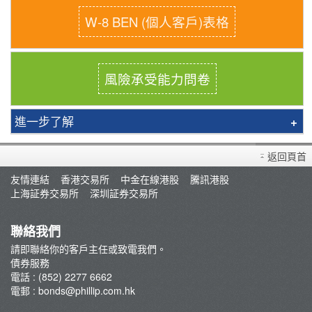
W-8 BEN (個人客戶)表格
風險承受能力問卷
進一步了解
美國國債：低門檻高流通 可作融資抵押
返回頁首
買賣流程
友情連結
香港交易所
中金在線港股
騰訊港股
債券教室
上海証券交易所
深圳証券交易所
常見問題
債券孳息率計算機
聯絡我們
債券融資抽新股(IPO)：債息照收 新股照抽
請即聯絡你的客戶主任或致電我們。
債券服務
電話 : (852) 2277 6662
電郵 :
bonds@phillip.com.hk