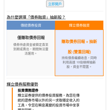
立即開戶
為什麼選擇「債券融資」抽新股？
傳統債券投資
輝立債券融資
僅賺取
債
券回報
賺取債券回報 + 抽新
債券持倉
資金被鎖定直至
到期或賣出，期間無法靈
股 (雙重回報)
活運用。
持有
債券繼續收息，同時
利用高達 10倍槓桿抽新
股，資金不閒置。
輝立債券服務優勢
投資債務證券
輝立証券提供的債券投資服務，為您在傳
統的證券市場以外的另一求取穩定收入的
工具，令您在瞬息萬變的投資市場中坐享
穩定回報。