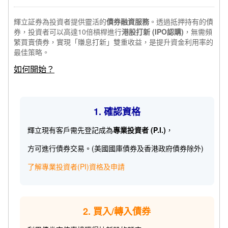
輝立証券為投資者提供靈活的
債券融資服務
。透過抵押持有的債
券，投資者可以
高達10倍槓桿
進行
港股打新 (IPO認購)
，無需頻
繁買賣債券，實現「賺息打新」雙重收益，是提升資金利用率的
最佳策略。
如何開始？
1. 確認資格
輝立現有客戶需先登記成為
專業投資者 (P.I.)
，
方可進行債券交易。(美國國庫債券及香港政府債券除外)
了解專業投資者(PI)資格及申請
2. 買入/轉入債券