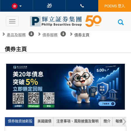
🎁
📞
POEMS 登入
Toggle
navigation
產品及服務
債券服務
債券主頁
債券主頁
債券融資抽新股
美國國債
注意事項、風險披露及聲明
簡介
報價
買