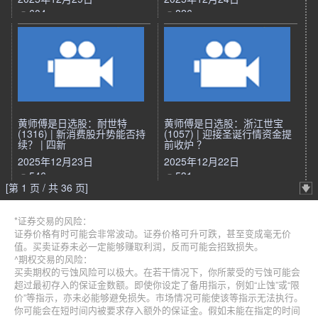
604
826
黄师傅是日选股：耐世特
黄师傅是日选股：浙江世宝
(1316) | 新消费股升势能否持
(1057) | 迎接圣诞行情资金提
续？ | 四新
前收炉 ？
2025年12月23日
2025年12月22日
546
531
[第 1 页 / 共 36 页]
*证券交易的风险：
证券价格有时可能会非常波动。证券价格可升可跌，甚至变成毫无价
值。买卖证券未必一定能够赚取利润，反而可能会招致损失。
^期权交易的风险：
买卖期权的亏蚀风险可以极大。在若干情况下，你所蒙受的亏蚀可能会
超过最初存入的保证金数额。即使你设定了备用指示，例如“止蚀”或“限
价”等指示，亦未必能够避免损失。市场情况可能使该等指示无法执行。
你可能会在短时间内被要求存入额外的保证金。假如未能在指定的时间