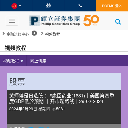
🎁
📞
POEMS 登入
Toggle
navigation
金融进修中心
視頻教程
視頻教程
视频教程
网上讲座
股票
黄师傅是日选股 ：#康臣药业(1681)｜美国第四季
度GDP低於预期 ｜开市起跑线｜29-02-2024
2024年2月29日 星期四
5081