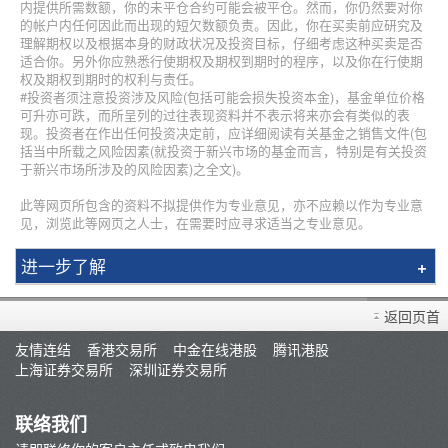
内提供所需数额，你的未平仓合约可能会被平仓。然而，你仍然要对你
的帐户内任何因此而出现的短欠数额负责。因此，你在买卖前应研究及
理解期权以及根据本身的财政状况及投资目标，仔细考虑这种买卖是否
适合你。另外你应熟悉行使期权及期权到期时的程序，以及你在行使期
权及期权到期时的权利与责任。
#投资者须注意投资涉及风险(包括可能会损失投资本金)，基金单位价格
可升亦可跌，而所呈列的过往表现资料并不表示将来亦会有类似的表
现。投资者在作出任何投资决定前，应详细阅读有关基金之销售文件(包
括当中所载之风险因素(就投资于新兴市场的基金而言，特别是有关投资
于新兴市场所涉及的风险因素)之全文)。
此等网页所包含的资料不拟提供作为专业意见，亦不应赖以作为专业意
见，浏览此等网页之人士，在需要时应寻求适当之专业意见。
进一步了解
简介
返回页首
辉立课程
友情连结
香港交易所
中金在线港股
腾讯港股
讲师
上海证券交易所
深圳证券交易所
条款及细则
联络我们