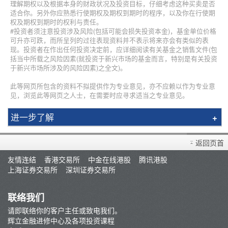
理解期权以及根据本身的财政状况及投资目标，仔细考虑这种买卖是否
适合你。另外你应熟悉行使期权及期权到期时的程序，以及你在行使期
权及期权到期时的权利与责任。
#投资者须注意投资涉及风险(包括可能会损失投资本金)，基金单位价格
可升亦可跌，而所呈列的过往表现资料并不表示将来亦会有类似的表
现。投资者在作出任何投资决定前，应详细阅读有关基金之销售文件(包
括当中所载之风险因素(就投资于新兴市场的基金而言，特别是有关投资
于新兴市场所涉及的风险因素)之全文)。
此等网页所包含的资料不拟提供作为专业意见，亦不应赖以作为专业意
见，浏览此等网页之人士，在需要时应寻求适当之专业意见。
进一步了解
简介
返回页首
辉立课程
友情连结
香港交易所
中金在线港股
腾讯港股
讲师
上海证券交易所
深圳证券交易所
条款及细则
联络我们
请即联络你的客户主任或致电我们。
辉立金融进修中心及各项投资课程