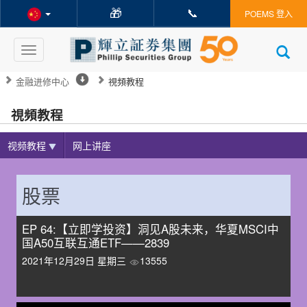
🎁
📞
POEMS 登入
Toggle
navigation
金融进修中心
視頻教程
視頻教程
视频教程
网上讲座
股票
EP 64:【立即学投资】洞见A股未来，华夏MSCI中
国A50互联互通ETF——2839
2021年12月29日 星期三
13555