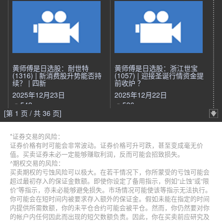
黄师傅是日选股：耐世特
黄师傅是日选股：浙江世宝
(1316) | 新消费股升势能否持
(1057) | 迎接圣诞行情资金提
续？ | 四新
前收炉 ？
2025年12月23日
2025年12月22日
542
526
[第 1 页 / 共 36 页]
*证券交易的风险：
证券价格有时可能会非常波动。证券价格可升可跌，甚至变成毫无价
值。买卖证券未必一定能够赚取利润，反而可能会招致损失。
^期权交易的风险：
买卖期权的亏蚀风险可以极大。在若干情况下，你所蒙受的亏蚀可能会
超过最初存入的保证金数额。即使你设定了备用指示，例如“止蚀”或“限
价”等指示，亦未必能够避免损失。市场情况可能使该等指示无法执行。
你可能会在短时间内被要求存入额外的保证金。假如未能在指定的时间
内提供所需数额，你的未平仓合约可能会被平仓。然而，你仍然要对你
的帐户内任何因此而出现的短欠数额负责。因此，你在买卖前应研究及