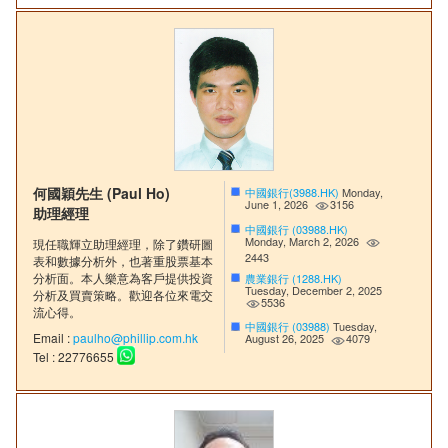
何國穎先生 (Paul Ho)
中國銀行(3988.HK)
Monday,
June 1, 2026
3156
助理經理
中國銀行 (03988.HK)
Monday, March 2, 2026
現任職輝立助理經理，除了鑽研圖
2443
表和數據分析外，也著重股票基本
分析面。本人樂意為客戶提供投資
農業銀行 (1288.HK)
Tuesday, December 2, 2025
分析及買賣策略。歡迎各位來電交
5536
流心得。
中國銀行 (03988)
Tuesday,
Email :
paulho@phillip.com.hk
August 26, 2025
4079
Tel : 22776655