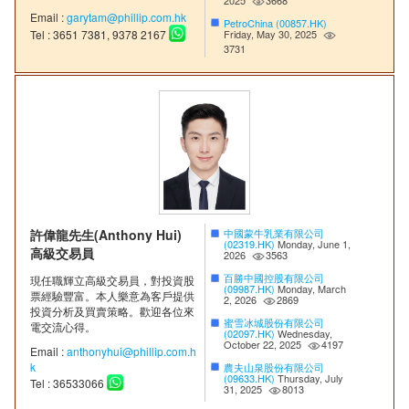
Email :
garytam@phillip.com.hk
PetroChina (00857.HK)
Friday, May 30, 2025
Tel : 3651 7381, 9378 2167
3731
許偉龍先生(Anthony Hui)
中國蒙牛乳業有限公司
(02319.HK)
Monday, June 1,
高級交易員
2026
3563
百勝中國控股有限公司
現任職輝立高級交易員，對投資股
(09987.HK)
Monday, March
票經驗豐富。本人樂意為客戶提供
2, 2026
2869
投資分析及買賣策略。歡迎各位來
蜜雪冰城股份有限公司
電交流心得。
(02097.HK)
Wednesday,
October 22, 2025
4197
Email :
anthonyhui@phillip.com.h
k
農夫山泉股份有限公司
(09633.HK)
Thursday, July
Tel : 36533066
31, 2025
8013