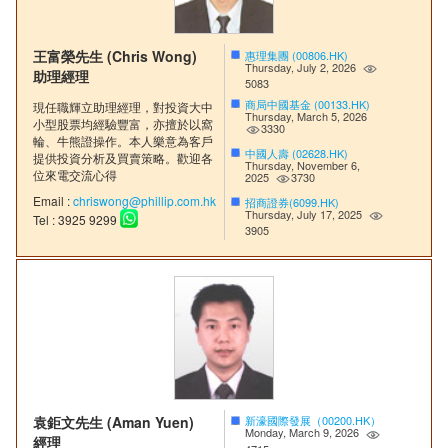
王富榮先生 (Chris Wong)
惠理集團 (00806.HK)
Thursday, July 2, 2026
助理經理
5083
商局中國基金 (00133.HK)
現任職輝立助理經理，對投資大中
Thursday, March 5, 2026
小型股票均經驗豐富，亦擅於以窩
3330
輪、牛熊證操作。本人樂意為客戶
中國人壽 (02628.HK)
提供投資分析及買賣策略。歡迎各
Thursday, November 6,
位來電交流心得
2025
3730
Email :
chriswong@phillip.com.hk
招商證券(6099.HK)
Thursday, July 17, 2025
Tel : 3925 9299
3905
袁鉅文先生 (Aman Yuen)
新濠國際發展（00200.HK）
Monday, March 9, 2026
經理