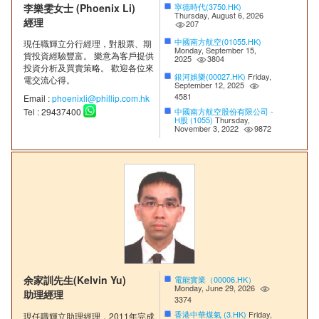
李樂雯女士 (Phoenix Li)
寧德時代(3750.HK)
Thursday, August 6, 2026
經理
207
中國南方航空(01055.HK)
現任職輝立分行經理，對股票、期
Monday, September 15,
貨投資經驗豐富。 樂意為客戶提供
2025
3804
投資分析及買賣策略。 歡迎各位來
銀河娛樂(00027.HK)
Friday,
電交流心得。
September 12, 2025
4581
Email :
phoenixli@phillip.com.hk
中國南方航空股份有限公司 -
Tel : 29437400
H股 (1055)
Thursday,
November 3, 2022
9872
余家訓先生(Kelvin Yu)
電能實業（00006.HK）
Monday, June 29, 2026
助理經理
3374
香港中華煤氣 (3.HK)
Friday,
現任職輝立助理經理，2011年完成