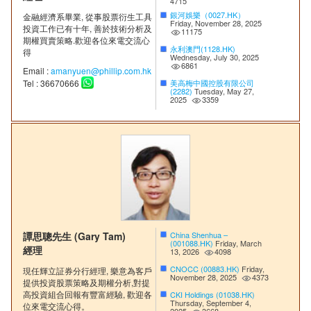
4715
銀河娛樂（0027.HK）
金融經濟系畢業, 從事股票衍生工具
Friday, November 28, 2025
投資工作已有十年, 善於技術分析及
11175
期權買賣策略.歡迎各位來電交流心
永利澳門(1128.HK)
得
Wednesday, July 30, 2025
6861
Email :
amanyuen@phillip.com.hk
美高梅中國控股有限公司
Tel : 36670666
(2282)
Tuesday, May 27,
2025
3359
譚思聰先生 (Gary Tam)
China Shenhua –
(001088.HK)
Friday, March
經理
13, 2026
4098
CNOCC (00883.HK)
Friday,
現任輝立証券分行經理, 樂意為客戶
November 28, 2025
4373
提供投資股票策略及期權分析,對提
高投資組合回報有豐富經驗, 歡迎各
CKI Holdings (01038.HK)
Thursday, September 4,
位來電交流心得。
2025
3668