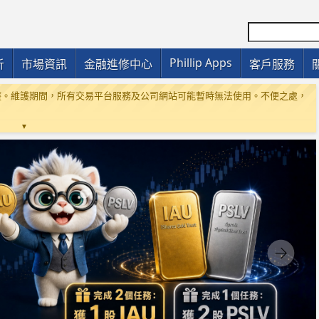
Phillip Apps
析
市場資訊
金融進修中心
客戶服務
統維護。維護期間，所有交易平台服務及公司網站可能暫時無法使用。不便之處，
▼
，我們公司推出了“防騙資訊”專頁
詳情按此
，以便客戶查閱相關資訊，增強客
司之來電。根據媒體報道，客戶可以透過發送簡訊1219至10086進行確認