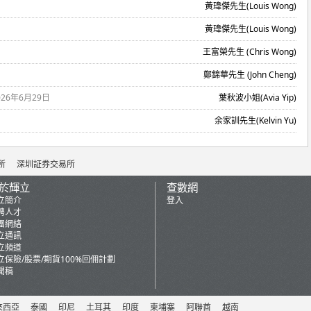
黃瑋傑先生(Louis Wong)
黃瑋傑先生(Louis Wong)
王富榮先生 (Chris Wong)
鄭錦華先生 (John Cheng)
026年6月29日
葉秋波小姐(Avia Yip)
余家訓先生(Kelvin Yu)
所
深圳証券交易所
於輝立
查數網
立簡介
登入
聘人才
團網絡
立通訊
立頻道
立保險/股票/期貨100%回佣計劃
聞稿
來西亞
泰國
印尼
土耳其
印度
柬埔寨
阿聯酋
越南