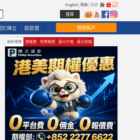
English
简体
繁體
開設賬戶
關於輝立
餘款寶
最新優惠
期權寶
免費報價
最大升幅
最大跌幅