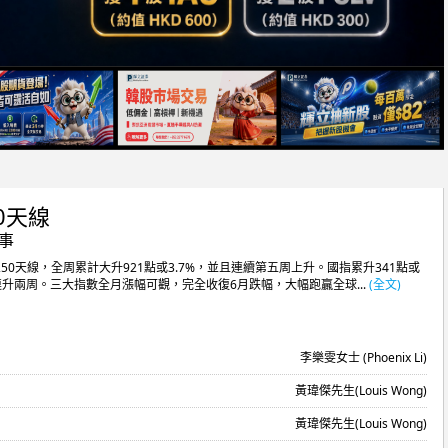
0天線
董事
0天線，全周累計大升921點或3.7%，並且連續第五周上升。國指累升341點或
為連升兩周。三大指數全月漲幅可觀，完全收復6月跌幅，大幅跑贏全球...
(全文)
李樂雯女士 (Phoenix Li)
黃瑋傑先生(Louis Wong)
黃瑋傑先生(Louis Wong)