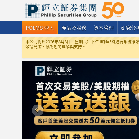
POEMS 登入
產品及服務
資本管理
研究分
本公司將於2026年8月8日（星期六）下午1時至5時進行系
敬請見諒，感謝您的理解與支持。
一. 鑑於近年詐騙個案增加，為了保障客戶並提高他們的警覺性
戶對應對和預防詐騙的認識。
二
.
為配合內地政策，內地客戶有機會接聽不了國際和港澳包括本公
登記。相關報道：
按此連結
三
.
以往通知