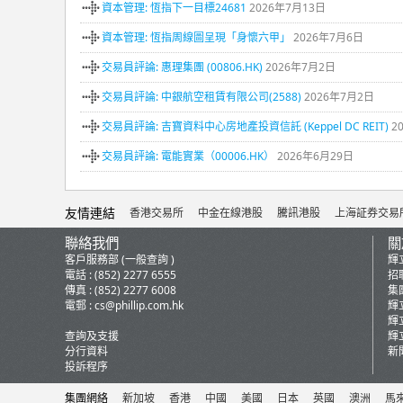
資本管理: 恆指下一目標24681
2026年7月13日
資本管理: 恆指周線圖呈現「身懷六甲」
2026年7月6日
交易員評論: 惠理集團 (00806.HK)
2026年7月2日
交易員評論: 中銀航空租賃有限公司(2588)
2026年7月2日
交易員評論: 吉寶資料中心房地產投資信託 (Keppel DC REIT)
2
交易員評論: 電能實業（00006.HK）
2026年6月29日
友情連結
香港交易所
中金在線港股
騰訊港股
上海証券交易
聯絡我們
關
客戶服務部 (一般查詢 )
輝
電話 : (852) 2277 6555
招
傳真 : (852) 2277 6008
集
電郵 :
cs@phillip.com.hk
輝
輝
查詢及支援
輝
分行資料
新
投訴程序
集團網絡
新加坡
香港
中國
美國
日本
英國
澳洲
馬