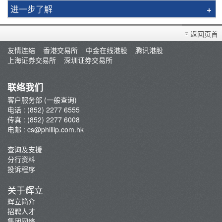
进一步了解
买卖衍生产品须知
返回页首
开设户口
友情连结
香港交易所
中金在线港股
腾讯港股
查询及支援
上海证券交易所
深圳证券交易所
存款/提款/账户转账
转入股票
联络我们
孖展及利率
客户服务部 (一般查询)
电话 : (852) 2277 6555
佣金及收费资料
传真 : (852) 2277 6008
表格下载
电邮 :
cs@phillip.com.hk
电子结单
查询及支援
常见问题
分行资料
最新推广
投诉程序
重要通知
关于辉立
防骗及网络安全资讯
辉立简介
招聘人才
辉立证券开户优惠总览
集团网络