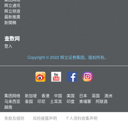
辉立通讯
辉立频道
最新推廣
新聞稿
查数网
登入
Copyright © 2022
辉立证券集团
。版权所有。
集团网络
新加坡
香港
中国
美国
日本
英国
澳洲
马来西亚
泰国
印尼
土耳其
印度
柬埔寨
阿联酋
越南
条款及细则
风险披露声明
个人资料收集声明