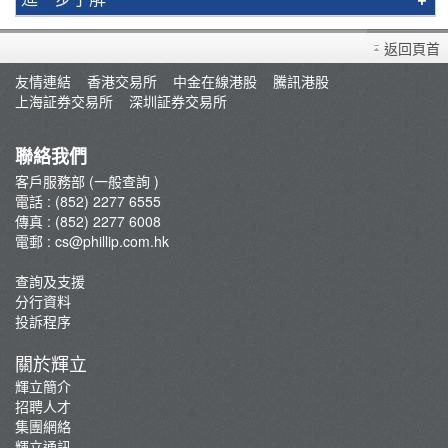
買賣衍生產品須知
返回頁首
開設戶口
友情連結
香港交易所
中金在線港股
騰訊港股
查詢及支援
上海証券交易所
深圳証券交易所
存款/提款/賬戶轉賬
轉入股票
聯絡我們
孖展及利率
客戶服務部 (一般查詢 )
電話 : (852) 2277 6555
佣金及收費資料
傳真 : (852) 2277 6008
表格下載
電郵 :
cs@phillip.com.hk
常見問題
查詢及支援
最新推廣及優惠
分行資料
重要通知
投訴程序
防騙及網絡安全資訊
關於輝立
輝立証券開戶優惠總覽
輝立簡介
招聘人才
集團網絡
輝立通訊