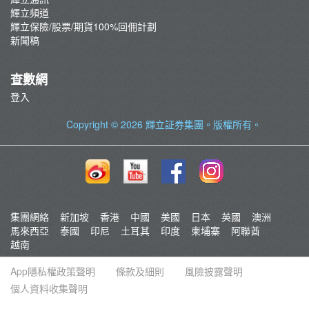
輝立頻道
輝立保險/股票/期貨100%回佣計劃
新聞稿
查數網
登入
Copyright © 2026
輝立証券集團
。版權所有。
集團網絡
新加坡
香港
中國
美國
日本
英國
澳洲
馬來西亞
泰國
印尼
土耳其
印度
柬埔寨
阿聯酋
越南
App隱私權政策聲明
條款及細則
風險披露聲明
個人資料收集聲明